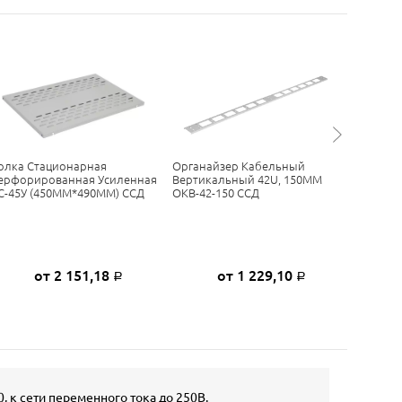
олка Стационарная
Органайзер Кабельный
Полка С
ерфорированная Усиленная
Вертикальный 42U, 150ММ
Перфор
С-45У (450ММ*490ММ) ССД
ОКВ-42-150 ССД
ПС-45(4
от 2 151,18
от 1 229,10
Р
Р
 к сети переменного тока до 250В.