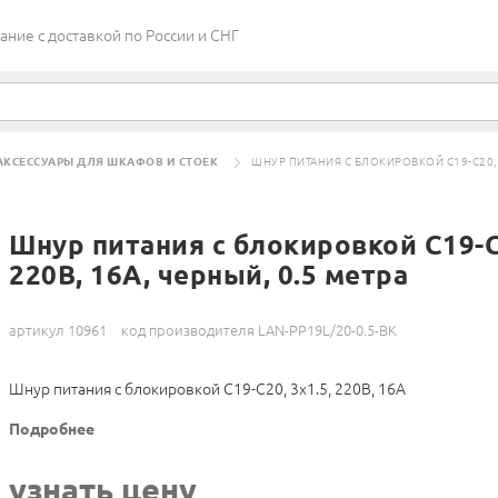
ие c доставкой по России и СНГ
АКСЕССУАРЫ ДЛЯ ШКАФОВ И СТОЕК
ШНУР ПИТАНИЯ С БЛОКИРОВКОЙ C19-C20, 3Х
Шнур питания с блокировкой C19-C2
220В, 16А, черный, 0.5 метра
артикул 10961
код производителя LAN-PP19L/20-0.5-BK
Шнур питания с блокировкой C19-C20, 3х1.5, 220В, 16А
Подробнее
узнать цену