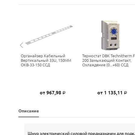
Органайзер Кабельный
Термостат DBK Technitherm 
Вертикальный 33U, 150ММ
200 Замыкающий Контакт,
 ССД
ОКВ-33-150 ССД
Охлаждение (0...+60) ССД
0
от 967,98
от 1 135,11
Р
Р
Р
Описание
Шнур электрический силовой предназначен для подкл