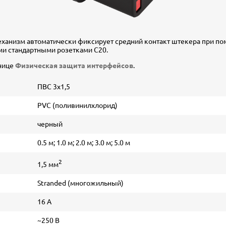
еханизм автоматически фиксирует средний контакт штекера при п
ми стандартными розетками С20.
нице
Физическая защита интерфейсов
.
ПВС 3х1,5
PVC (поливинилхлорид)
черный
0.5 м; 1.0 м; 2.0 м; 3.0 м; 5.0 м
2
1,5 мм
Stranded (многожильный)
16 А
~250 В