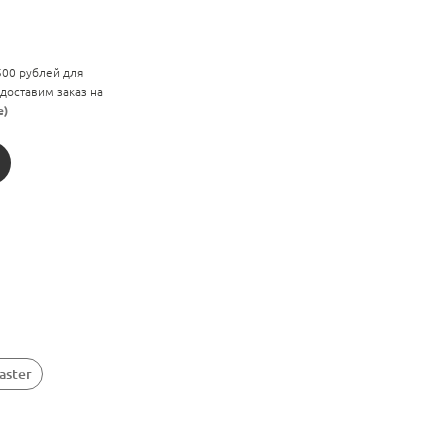
 500 рублей для
 доставим заказ на
е)
aster