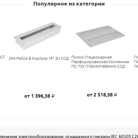
Популярное из категории
FGT
Полка Стационарная
П
DIN Рейка В Корпусе 19" 3U ССД
Перфорированная Усиленная
П
ПС-75У (750ММ*490ММ) ССД
П
от 2 518,38
от 1 396,38
Р
Р
ючения электрооборудования, оснащенного гнездом IEC 60320 C20,