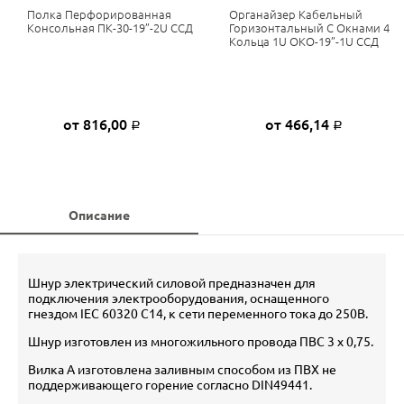
Полка Перфорированная
Органайзер Кабельный
Консольная ПК-30-19”-2U ССД
Горизонтальный С Окнами 4
Кольца 1U ОКО-19”-1U ССД
от 816,00
от 466,14
Р
Р
Описание
Шнур электрический силовой предназначен для
подключения электрооборудования, оснащенного
гнездом IEC 60320 C14, к сети переменного тока до 250В.
Шнур изготовлен из многожильного провода ПВС 3 х 0,75.
Вилка А изготовлена заливным способом из ПВХ не
поддерживающего горение согласно DIN49441.