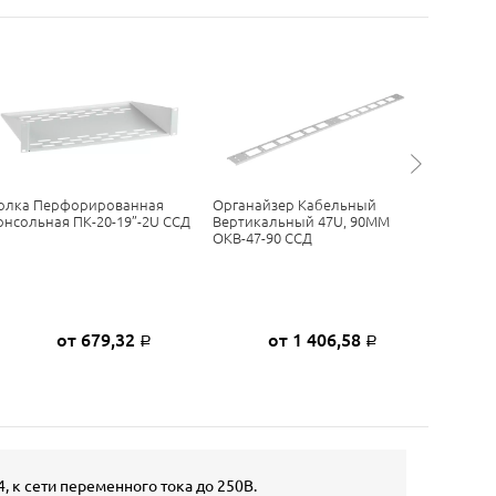
олка Перфорированная
Органайзер Кабельный
Полка 
онсольная ПК-20-19”-2U ССД
Вертикальный 47U, 90ММ
Консоль
ОКВ-47-90 ССД
от 679,32
от 1 406,58
Р
Р
 к сети переменного тока до 250В.