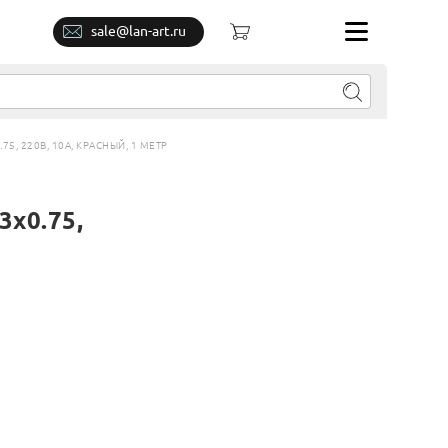
sale@lan-art.ru
5, 220В, 10А, КРАСНЫЙ, 1 МЕТР
3х0.75,