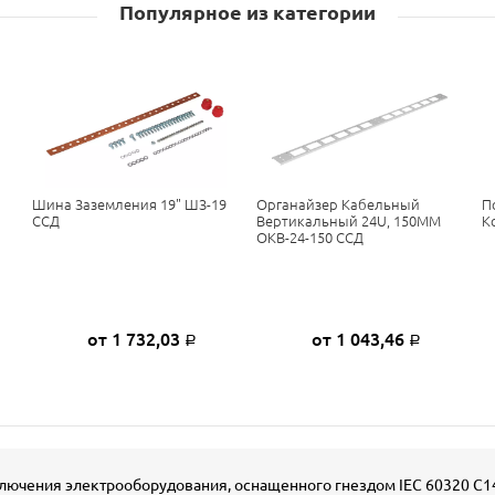
Популярное из категории
Шина Заземления 19" ШЗ-19
Органайзер Кабельный
П
ССД
Вертикальный 24U, 150ММ
К
ОКВ-24-150 ССД
от 1 732,03
от 1 043,46
Р
Р
ючения электрооборудования, оснащенного гнездом IEC 60320 C14,