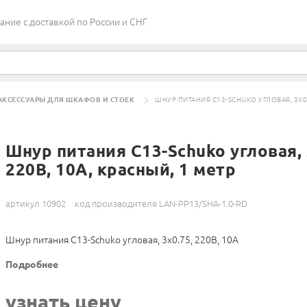
ие c доставкой по России и СНГ
АКСЕССУАРЫ ДЛЯ ШКАФОВ И СТОЕК
ШНУР ПИТАНИЯ C13-SCHUKO УГЛОВАЯ, 3Х0.7
Шнур питания C13-Schuko угловая, 
220В, 10А, красный, 1 метр
артикул 10902
код производителя LAN-PP13/SHA-1.0-RD
Шнур питания C13-Schuko угловая, 3х0.75, 220В, 10А
Подробнее
узнать цену