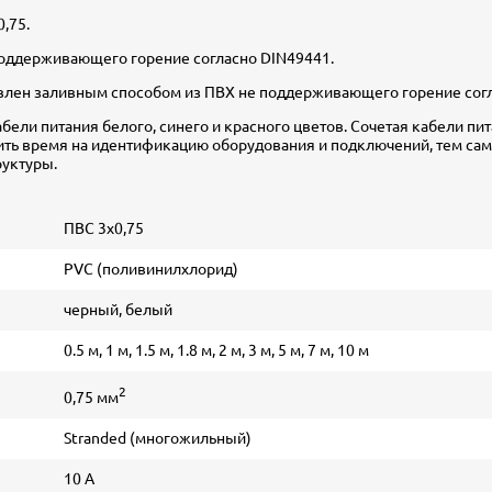
,75.
поддерживающего горение согласно DIN49441.
влен заливным способом из ПВХ не поддерживающего горение согл
бели питания белого, синего и красного цветов. Сочетая кабели пи
мить время на идентификацию оборудования и подключений, тем са
руктуры.
ПВС 3х0,75
PVC (поливинилхлорид)
черный, белый
0.5 м, 1 м, 1.5 м, 1.8 м, 2 м, 3 м, 5 м, 7 м, 10 м
2
0,75 мм
Stranded (многожильный)
10 А