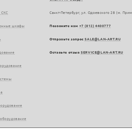
 СКС
Санкт-Петербург, ул. Одоевского 28 (м. При
онные шкафы
Позвоните нам
+7 (812) 4400777
ь
Отправьте запрос
SALE@LAN-ART.RU
дование
Оставьте отзыв
SERVICE@LAN-ART.RU
борудование
истемы
ра
борудование
 оборудование