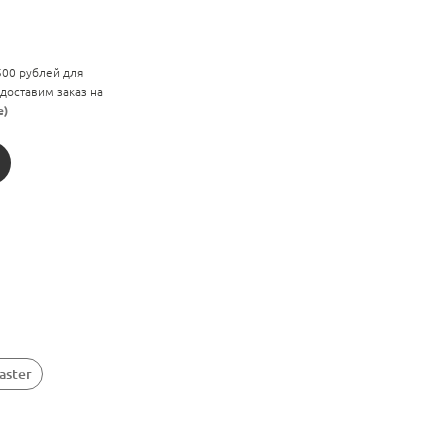
 500 рублей для
 доставим заказ на
е)
aster