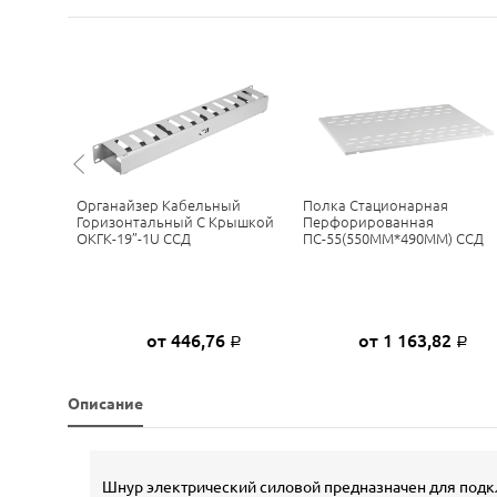
нная
Органайзер Кабельный
Полка Стационарная
0Х420)
Горизонтальный С Крышкой
Перфорированная
ОКГК-19”-1U ССД
ПС-55(550ММ*490ММ) ССД
2
от 446,76
от 1 163,82
Р
Р
Р
Описание
Шнур электрический силовой предназначен для подкл