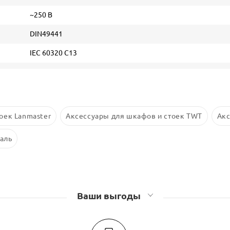
~250 В
DIN49441
IEC 60320 C13
оек Lanmaster
Аксессуары для шкафов и стоек TWT
Акс
аль
Ваши выгоды