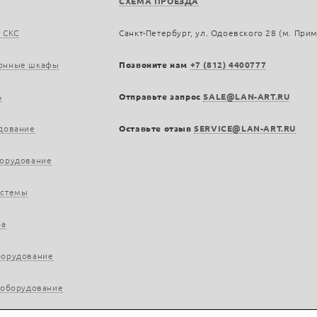
СХЕМА ПРОЕЗДА
 СКС
Санкт-Петербург, ул. Одоевского 28 (м. При
онные шкафы
Позвоните нам
+7 (812) 4400777
ь
Отправьте запрос
SALE@LAN-ART.RU
дование
Оставьте отзыв
SERVICE@LAN-ART.RU
борудование
истемы
ра
борудование
 оборудование