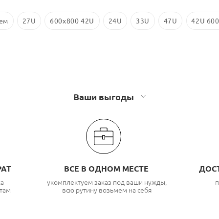
ем
27U
600х800 42U
24U
33U
47U
42U 600
Ваши выгоды
РАТ
ВСЕ В ОДНОМ МЕСТЕ
ДОС
ка
укомплектуем заказ под ваши нужды,
п
там
всю рутину возьмем на себя