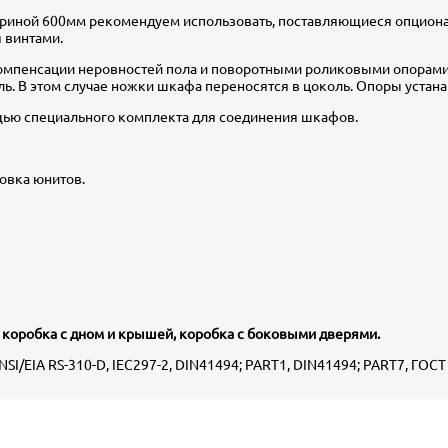
риной 600мм рекомендуем использовать, поставляющиеся опциона
 винтами.
омпенсации неровностей пола и поворотными роликовыми опорами
. В этом случае ножки шкафа переносятся в цоколь. Опоры устана
щью специального комплекта для соединения шкафов.
овка юнитов.
, коробка с дном и крышей, коробка с боковыми дверями.
/EIA RS-310-D, IEC297-2, DIN41494; PART1, DIN41494; PART7, ГОСТ