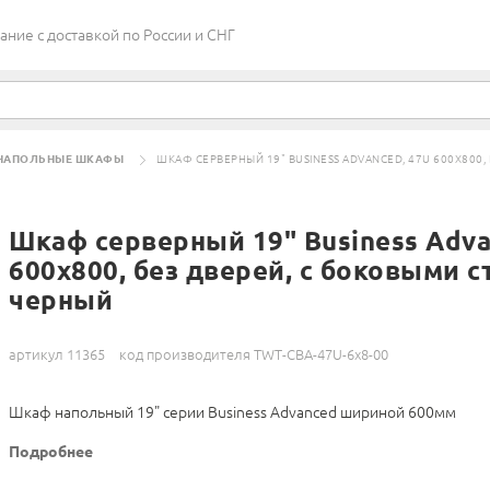
ие c доставкой по России и СНГ
НАПОЛЬНЫЕ ШКАФЫ
ШКАФ СЕРВЕРНЫЙ 19" BUSINESS ADVANCED, 47U 600X800,
Шкаф серверный 19" Business Adva
600x800, без дверей, с боковыми с
черный
артикул 11365
код производителя TWT-CBA-47U-6x8-00
Шкаф напольный 19" серии Business Advanced шириной 600мм
Подробнее