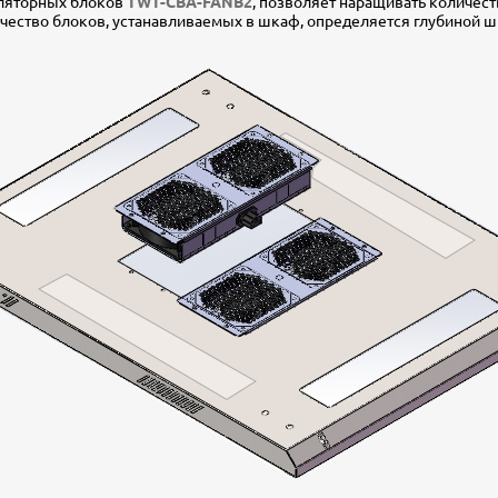
иляторных блоков
TWT-CBA-FANB2
, позволяет наращивать количес
чество блоков, устанавливаемых в шкаф, определяется глубиной ш