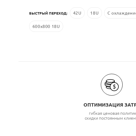
42U
18U
С охлаждени
БЫСТРЫЙ ПЕРЕХОД:
600x800 18U
ОПТИМИЗАЦИЯ ЗАТ
гибкая ценовая полити
скидки постоянным клиен