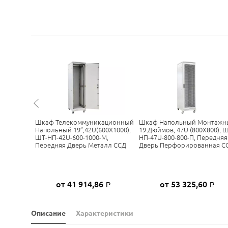
апольный
Шкаф Телекоммуникационный
Шкаф Напольный Монтажн
-НП-18U-
Напольный 19”,42U(600X1000),
19 Дюймов, 47U (800X800), Ш
Дверь
ШТ-НП-42U-600-1000-М,
НП-47U-800-800-П, Передняя
Передняя Дверь Металл ССД
Дверь Перфорированная С
6
от 41 914,86
от 53 325,60
Р
Р
Р
Описание
Характеристики