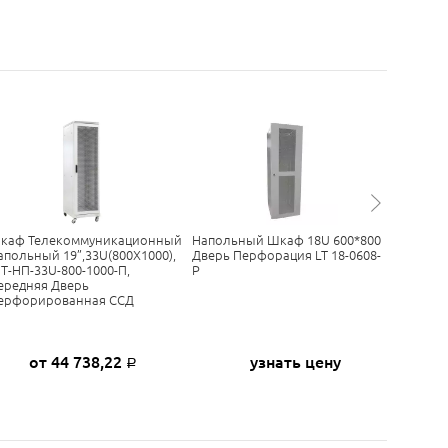
каф Телекоммуникационный
Напольный Шкаф 18U 600*800
Шкаф На
апольный 19”,33U(800X1000),
Дверь Перфорация LT 18-0608-
1200*600
Т-НП-33U-800-1000-П,
P
ередняя Дверь
ерфорированная ССД
от 44 738,22
узнать цену
Р