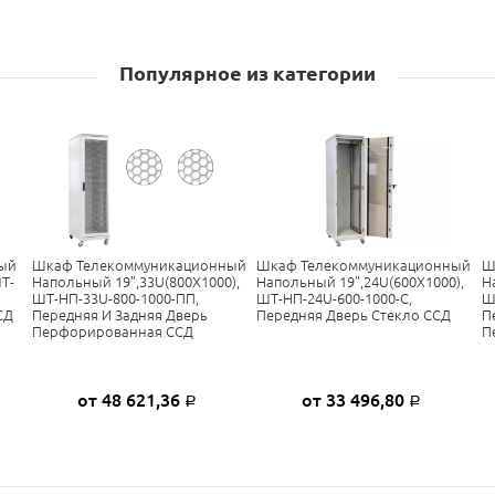
Популярное из категории
ый
Шкаф Телекоммуникационный
Шкаф Телекоммуникационный
Ш
Т-
Напольный 19”,33U(800X1000),
Напольный 19”,24U(600X1000),
Н
ШТ-НП-33U-800-1000-ПП,
ШТ-НП-24U-600-1000-С,
Ш
СД
Передняя И Задняя Дверь
Передняя Дверь Стекло ССД
П
Перфорированная ССД
П
от 48 621,36
от 33 496,80
Р
Р