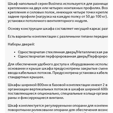
Шкаф напольный серии Business используется для размещения 
креплением на двух или четырех монтажных профилях. Возмо
крепления и силовых полок, имеющих четыре точки крепления
задние профили (нагрузка на каждую полку от 50 до 100 кг). 
установки потолочного вентиляторного модуля.
Основу конструкции шкафа составляет несущий каркас разбор
Есть варианты комплектации с различными типами передних и 
Наборы дверей:
Одностворчатая стеклянная дверь/Металлическая расп
Одностворчатая перфорированная дверь/Перфорирован
Для обеспечения удобного доступа к оборудованию использую
основании и крыше шкафа предусмотрены закрытые съемным
ввода кабельных потоков. Предусмотрена установка кабельно
стандартных крышек.
Шкафы шириной 800мм в базовой комплектации имеют 2 верт
организации вертикальных потоков в шкафах шириной 600мм 
поставляющиеся опционально, специальные кольца-органайзе
рамы и фиксирующиеся винтами.
Шкаф комплектуется регулируемыми опорами для компенсаци
поворотными роликовыми опорами для обеспечения возмож