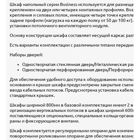
Шкаф напольный серии Business используется для размещения 
креплением на двух или четырех монтажных профилях. Возмо
крепления и силовых полок, имеющих четыре точки крепления
задние профили (нагрузка на каждую полку от 50 до 100 кг). 
установки потолочного вентиляторного модуля.
Основу конструкции шкафа составляет несущий каркас разбор
Есть варианты комплектации с различными типами передних и 
Наборы дверей:
Одностворчатая стеклянная дверь/Металлическая расп
Одностворчатая перфорированная дверь/Перфорирован
Для обеспечения удобного доступа к оборудованию использую
основании и крыше шкафа предусмотрены закрытые съемным
ввода кабельных потоков. Предусмотрена установка кабельно
стандартных крышек.
Шкафы шириной 800мм в базовой комплектации имеют 2 верт
организации вертикальных потоков в шкафах шириной 600мм 
поставляющиеся опционально, специальные кольца-органайзе
рамы и фиксирующиеся винтами.
Шкаф комплектуется регулируемыми опорами для компенсаци
поворотными роликовыми опорами для обеспечения возмож