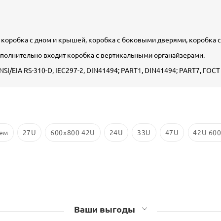
 коробка с дном и крышей, коробка с боковыми дверями, коробка 
полнительно входит коробка с вертикальными органайзерами.
/EIA RS-310-D, IEC297-2, DIN41494; PART1, DIN41494; PART7, ГОСТ
ем
27U
600х800 42U
24U
33U
47U
42U 600
Ваши выгоды