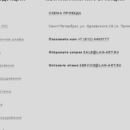
СХЕМА ПРОЕЗДА
 СКС
Санкт-Петербург, ул. Одоевского 28 (м. При
онные шкафы
Позвоните нам
+7 (812) 4400777
ь
Отправьте запрос
SALE@LAN-ART.RU
дование
Оставьте отзыв
SERVICE@LAN-ART.RU
борудование
истемы
ра
борудование