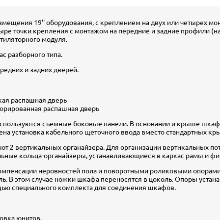
змещения 19'' оборудования, с креплением на двух или четырех м
е точки крепления с монтажом на передние и задние профили (нагр
тиляторного модуля.
с разборного типа.
редних и задних дверей.
кая распашная дверь
орированная распашная дверь
 используются съемные боковые панели. В основании и крыше ш
ена установка кабельного щеточного ввода вместо стандартных кр
т 2 вертикальных органайзера. Для организации вертикальных п
льные кольца-органайзеры, устанавливающиеся в каркас рамы и ф
омпенсации неровностей пола и поворотными роликовыми опорами
. В этом случае ножки шкафа переносятся в цоколь. Опоры устана
щью специального комплекта для соединения шкафов.
овка юнитов.