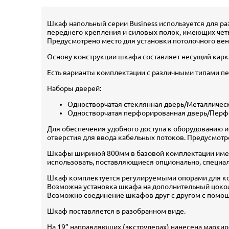
Шкаф напольный серии Business используется для ра
переднего крепления и силовых полок, имеющих четыр
Предусмотрено место для установки потолочного вен
Основу конструкции шкафа составляет несущий карка
Есть варианты комплектации с различными типами пе
Наборы дверей:
Одностворчатая стеклянная дверь/Металличес
Одностворчатая перфорированная дверь/Перф
Для обеспечения удобного доступа к оборудованию
отверстия для ввода кабельных потоков. Предусмотр
Шкафы шириной 800мм в базовой комплектации имею
использовать, поставляющиеся опционально, специа
Шкаф комплектуется регулируемыми опорами для к
Возможна установка шкафа на дополнительный цоколь
Возможно соединение шкафов друг с другом с помо
Шкаф поставляется в разобранном виде.
На 19” направляющих (экструдерах) нанесена маркир