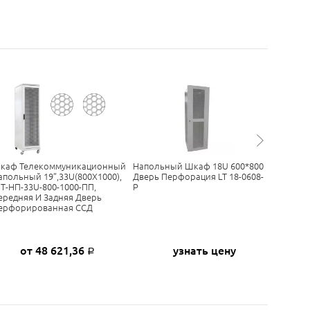
каф Телекоммуникационный
Напольный Шкаф 18U 600*800
Шкаф М
апольный 19”,33U(800X1000),
Дверь Перфорация LT 18-0608-
19”,18U(
Т-НП-33U-800-1000-ПП,
P
600-600-
ередняя И Задняя Дверь
Стекло 
ерфорированная ССД
от 48 621,36
узнать цену
о
Р