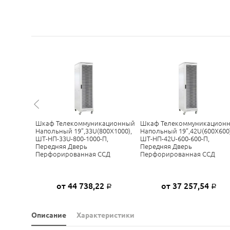
ационный
Шкаф Телекоммуникационный
Шкаф Телекоммуникацион
0X600),
Напольный 19”,33U(800X1000),
Напольный 19”,42U(600X600)
,
ШТ-НП-33U-800-1000-П,
ШТ-НП-42U-600-600-П,
Передняя Дверь
Передняя Дверь
СД
Перфорированная ССД
Перфорированная ССД
4
от 44 738,22
от 37 257,54
Р
Р
Р
Описание
Характеристики