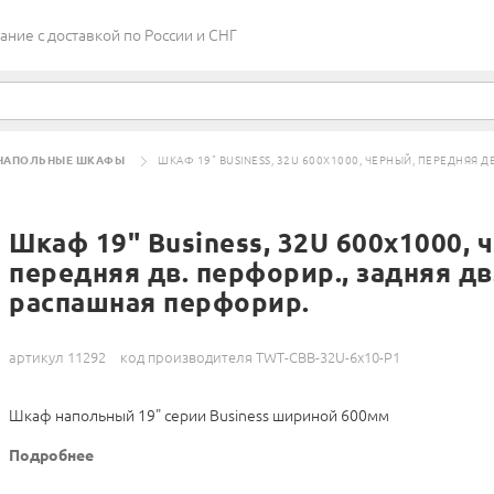
ие c доставкой по России и СНГ
НАПОЛЬНЫЕ ШКАФЫ
ШКАФ 19" BUSINESS, 32U 600X1000, ЧЕРНЫЙ, ПЕРЕДНЯЯ Д
Шкаф 19" Business, 32U 600x1000, 
передняя дв. перфорир., задняя дв
распашная перфорир.
артикул 11292
код производителя TWT-CBB-32U-6x10-P1
Шкаф напольный 19" серии Business шириной 600мм
Подробнее