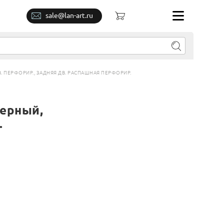
sale@lan-art.ru
В. ПЕРФОРИР., ЗАДНЯЯ ДВ. РАСПАШНАЯ ПЕРФОРИР.
черный,
.