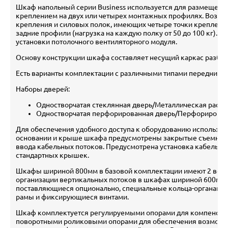
Шкаф напольный серии Business используется для размещения 
креплением на двух или четырех монтажных профилях. Возмо
крепления и силовых полок, имеющих четыре точки крепления
задние профили (нагрузка на каждую полку от 50 до 100 кг). 
установки потолочного вентиляторного модуля.
Основу конструкции шкафа составляет несущий каркас разбор
Есть варианты комплектации с различными типами передних и 
Наборы дверей:
Одностворчатая стеклянная дверь/Металлическая расп
Одностворчатая перфорированная дверь/Перфорирован
Для обеспечения удобного доступа к оборудованию использую
основании и крыше шкафа предусмотрены закрытые съемным
ввода кабельных потоков. Предусмотрена установка кабельно
стандартных крышек.
Шкафы шириной 800мм в базовой комплектации имеют 2 верт
организации вертикальных потоков в шкафах шириной 600мм 
поставляющиеся опционально, специальные кольца-органайзе
рамы и фиксирующиеся винтами.
Шкаф комплектуется регулируемыми опорами для компенсаци
поворотными роликовыми опорами для обеспечения возмож