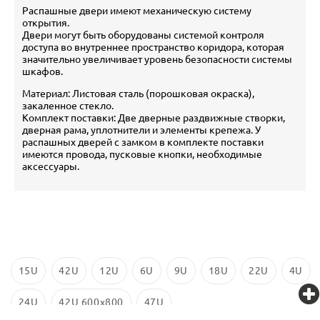
Распашные двери имеют механическую систему
открытия.
Двери могут быть оборудованы системой контроля
доступа во внутреннее пространство коридора, которая
значительно увеличивает уровень безопасности системы
шкафов.
Материал: Листовая сталь (порошковая окраска),
закаленное стекло.
Комплект поставки: Две дверные раздвижные створки,
дверная рама, уплотнители и элементы крепежа. У
распашных дверей с замком в комплекте поставки
имеются провода, пусковые кнопки, необходимые
аксессуары.
15U
42U
12U
6U
9U
18U
22U
4U
24U
42U 600x800
47U