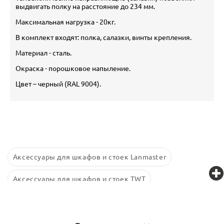
выдвигать полку на расстояние до 234 мм.
Максимальная нагрузка - 20кг.
В комплект входят: полка, салазки, винты крепления.
Материал - сталь.
Окраска - порошковое напыление.
Цвет – черный (RAL 9004).
Аксессуары для шкафов и стоек Lanmaster
Аксессуары для шкафов и стоек TWT
Аксессуары для шкафов и стоек Retic
Аксессуары для шкафов и стоек Связьстройдеталь