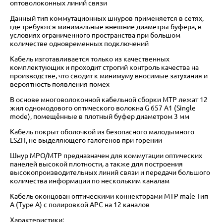
оптоволоконных линий связи
Данный тип коммутационных шнуров применяется в сетях,
где требуются минимальные внешние диаметры буфера, в
условиях ограниченного пространства при большом
количестве одновременных подключений
Кабель изготавливается только из качественных
комплектующих и проходит строгий контроль качества на
производстве, что сводит к минимуму вносимые затухания и
вероятность появления помех
В основе многоволоконной кабельной сборки MTP лежат 12
жил одномодового оптического волокна G 657 A1 (Single
mode), помещённые в плотный буфер диаметром 3 мм
Кабель покрыт оболочкой из безопасного малодымного
LSZH, не выделяющего галогенов при горении
Шнур MPO/MTP предназначен для коммутации оптических
панелей высокой плотности, а также для построения
высокопроизводительных линий связи и передачи большого
количества информации по нескольким каналам
Кабель оконцован оптическими коннекторами MTP male Тип
A (Type A) с полировкой APC на 12 каналов
Характеристики: