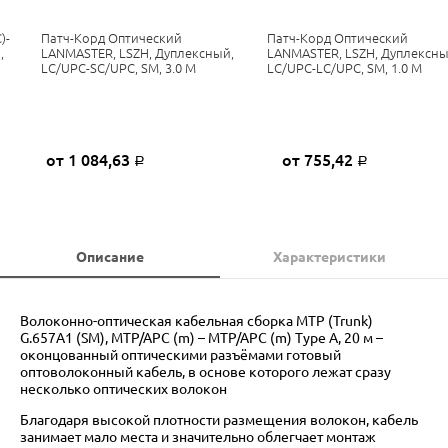
)-
Патч-Корд Оптический
Патч-Корд Оптический
,
LANMASTER, LSZH, Дуплексный,
LANMASTER, LSZH, Дуплексны
LC/UPC-SC/UPC, SM, 3.0 М
LC/UPC-LC/UPC, SM, 1.0 М
от 1 084,63
от 755,42
Р
Р
Описание
Характеристики
Волоконно-оптическая кабельная сборка MTP (Trunk)
G.657A1 (SM), MTP/APC (m) – MTP/APC (m) Type A, 20 м –
оконцованный оптическими разъёмами готовый
оптоволоконный кабель, в основе которого лежат сразу
несколько оптических волокон
Благодаря высокой плотности размещения волокон, кабель
занимает мало места и значительно облегчает монтаж