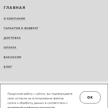
ГЛАВНАЯ
О КОМПАНИИ
ГАРАНТИЯ И ВОЗВРАТ
ДОСТАВКА
ОПЛАТА
ВАКАНСИИ
БЛОГ
Не является публичной офертой © LAN-art.ru, 2013—2026. Все права защищены.
Продолжая работу с сайтом, вы подтверждаете
Политика конфиденциальности.
Положение об обработке и защите персональных
OK
свое согласие на использование файлов
данных.
cookie и обработку данных в соответствии с
политикой конфиденциальности
.