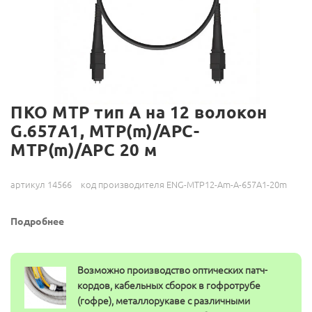
ПКО MTP тип A на 12 волокон
G.657A1, MTP(m)/APC-
MTP(m)/APC 20 м
артикул 14566
код производителя ENG-MTP12-Am-A-657A1-20m
Подробнее
Возможно производство оптических патч-
кордов, кабельных сборок в гофротрубе
(гофре), металлорукаве с различными