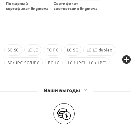
Пожарный
Cертификат
сертификат Enginova
соответсвия Enginova
SC-SC
LC-LC
FC-FC
LC-SC
LC-LC duplex
SC/UPC-SC/UPC
FC-LC
LC (UPC) - LC (UPC)
LC-LC SM
ST-ST
LC/UPC-SС/UPC
Ваши выгоды