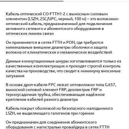
Кабель оптический CO-FTTH1-2 с выносным силовым
элементом (LSZH, 2SC/UPC, черный, 100 м) – это волоконно-
оптический кабель, предназначенный для подключения
активного сетевого и абонентского оборудования в
оптических линиях связи
Он применяется в сетях FTTH и PON, где требуются
минимальные внешние диаметры оболочки и защита
волокна от климатических и механических воздействий
Данные коммутационные шнуры изготавливаются только из
качественных комплектующих и проходят строгий контроль
качества на производстве, что сводит к минимуму вносимые
затухания
В основе дроп-кабеля FPC лежат: оптоволокно типа G.657,
выносной силовой элемент FRP, диэлектрик FRP и
термоусадочная трубка, обеспечивающая надёжное
крепление кабелей разного диаметра
Кабель покрыт оболочкой из безопасного малодымного
LSZH, не выделяющего галогенов при горении
Он предназначен для соединения абонентского
оборудования с магистралью провайдера в сетях FTTH