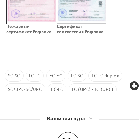
Пожарный
Cертификат
сертификат Enginova
соответсвия Enginova
SC-SC
LC-LC
FC-FC
LC-SC
LC-LC duplex
SC/UPC-SC/UPC
FC-LC
LC (UPC) - LC (UPC)
LC-LC SM
ST-ST
LC/UPC-SС/UPC
Ваши выгоды