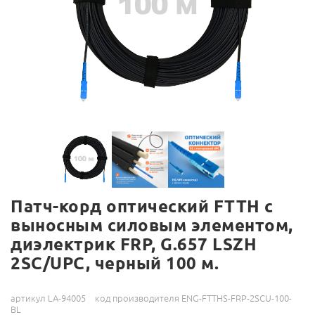
Патч-корд оптический FTTH с
выносным силовым элементом,
диэлектрик FRP, G.657 LSZH
2SC/UPC, черный 100 м.
артикул LA-94005
код производителя ENG-FTTHS-FRP-2SCU-100-
BL