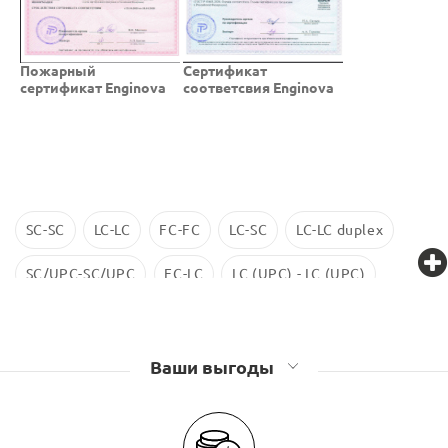
Пожарный
Cертификат
сертификат Enginova
соответсвия Enginova
SC-SC
LC-LC
FC-FC
LC-SC
LC-LC duplex
SC/UPC-SC/UPC
FC-LC
LC (UPC) - LC (UPC)
LC-LC SM
ST-ST
LC/UPC-SС/UPC
Ваши выгоды