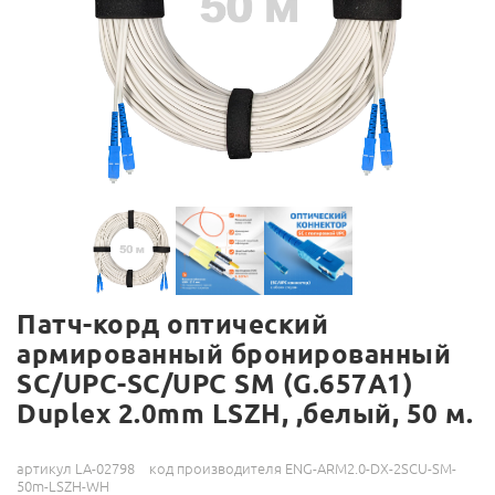
Патч-корд оптический
армированный бронированный
SC/UPC-SC/UPC SM (G.657A1)
Duplex 2.0mm LSZH, ,белый, 50 м.
артикул LA-02798
код производителя ENG-ARM2.0-DX-2SCU-SM-
50m-LSZH-WH