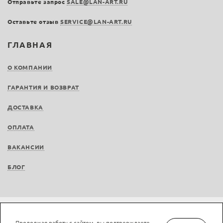
Отправьте запрос
SALE@LAN-ART.RU
Оставьте отзыв
SERVICE@LAN-ART.RU
ГЛАВНАЯ
О КОМПАНИИ
ГАРАНТИЯ И ВОЗВРАТ
ДОСТАВКА
ОПЛАТА
ВАКАНСИИ
БЛОГ
Не является публичной офертой © LAN-art.ru, 2013—2026. Все права защищены.
Продолжая работу с сайтом, вы подтверждаете