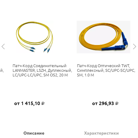
Патч-Корд Соединительный
Патч-Корд Оптический TWT,
й,
LANMASTER, LSZH, Дуплексный,
Симплексный, SC/UPC-SC/UPC,
LC/UPC-LC/UPC, SM OS2, 20 М
SM, 1.0 М
от 1 415,10
от 296,93
Р
Р
Описание
Характеристики