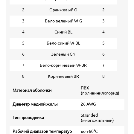
2
Оранжевый O
2
3
Бело-зеленый W-G
3
4
Синий BL
4
5
Бело-синий W-BL
5
6
Зеленый GN
6
7
Бело-коричневый W-BR
7
8
Коричневый BR
8
ПВХ
Материал оболочки
(поливинилхлорид)
Диаметр медной жилы
26 AWG
Stranded
Тип проводника
(многожильный)
Рабочий диапазон температур
до +60°С