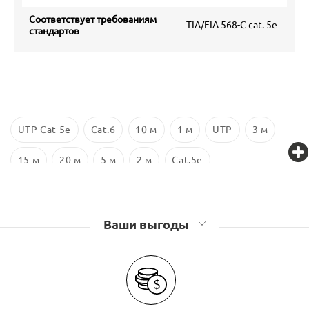
Соответствует требованиям
TIA/EIA 568-C cat. 5e
стандартов
UTP Cat 5e
Cat.6
10 м
1 м
UTP
3 м
15 м
20 м
5 м
2 м
Cat.5e
Ваши выгоды