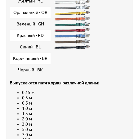
Желтый - YL
Оранжевый - OR
Зеленый - GN
Красный - RD
Синий - BL
Коричневый - BR
Черный - BK
Выпускаются патч-корды различной длины:
0.15 м
0.3 м
0.5 м
1.0 м
1.5 м
2.0 м
3.0 м
5.0 м
7.0 м