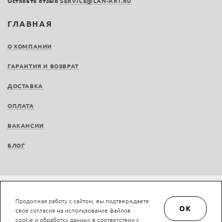
Оставьте отзыв
SERVICE@LAN-ART.RU
ГЛАВНАЯ
О КОМПАНИИ
ГАРАНТИЯ И ВОЗВРАТ
ДОСТАВКА
ОПЛАТА
ВАКАНСИИ
БЛОГ
Не является публичной офертой © LAN-art.ru, 2013—2026. Все права защищены.
Продолжая работу с сайтом, вы подтверждаете
Политика конфиденциальности.
Положение об обработке и защите персональных
OK
свое согласие на использование файлов
данных.
cookie и обработку данных в соответствии с