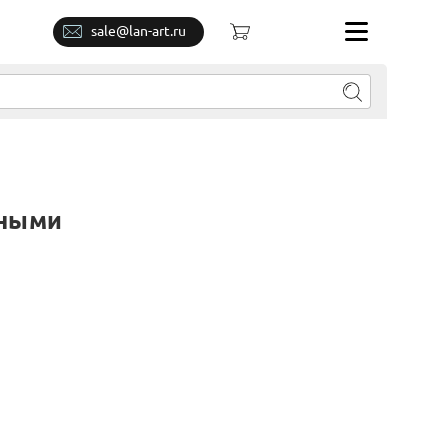
sale@lan-art.ru
вными