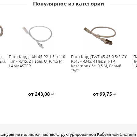
Популярное из категории
ы,
Патч-Корд LAN-45-P2-1.5m 110
Патч-Корд TWT-45-45-0.5/S-GY
П
рый,
Тип - RJ45, 2 Пары, UTP, 1.5 М,
RJ45 - RJ45, 4 Пары, FTP,
Ти
LANMASTER
Категория 5е, 0.5 М, Серый,
L
TWT
от 243,08
от 99,75
Р
Р
шнуры не являются частью Структурированной Кабельной Системы. 