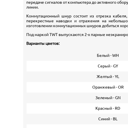
передаче сигналов от компьютера до активного обор
линии.
Коммутационный шнур состоит из отрезка кабеля,
перекрестные наводки и отражения на небольшо
изготовлении коммутационных шнуров добиться хорош
Под маркой TWT выпускаются 2-х парные неэкраниро
Варианты цветов:
Белый - WH
Серый - GY
Желтый - YL
Оранжевый - OR
Зеленый - GN
Красный - RD
Синий - BL