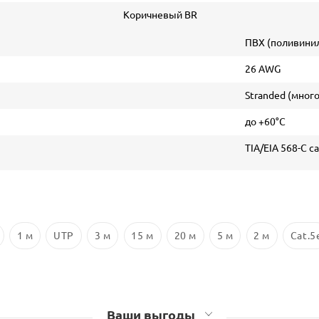
Коричневый BR
ПВХ (поливини
26 AWG
Stranded (мно
до +60°С
TIA/EIA 568-C ca
1 м
UTP
3 м
15 м
20 м
5 м
2 м
Cat.5
Ваши выгоды