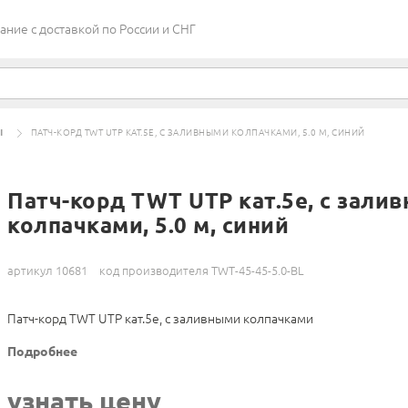
ие c доставкой по России и СНГ
Ы
ПАТЧ-КОРД TWT UTP КАТ.5E, С ЗАЛИВНЫМИ КОЛПАЧКАМИ, 5.0 М, СИНИЙ
Патч-корд TWT UTP кат.5e, с зали
колпачками, 5.0 м, синий
артикул 10681
код производителя TWT-45-45-5.0-BL
Патч-корд TWT UTP кат.5e, с заливными колпачками
Подробнее
узнать цену