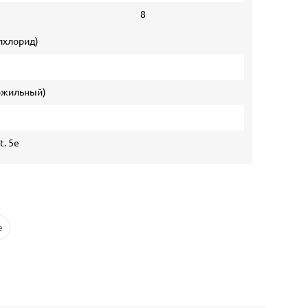
8
лхлорид)
гожильный)
t. 5e
e