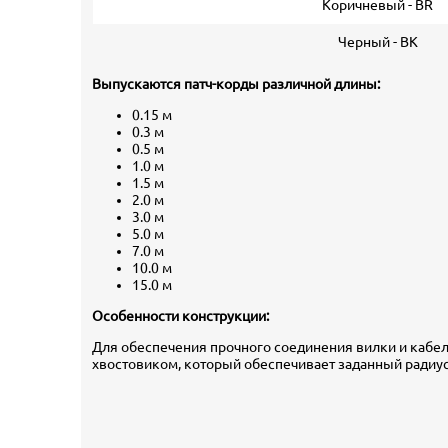
Коричневый - BR
Черный - BK
Выпускаются патч-корды различной длины:
0.15 м
0.3 м
0.5 м
1.0 м
1.5 м
2.0 м
3.0 м
5.0 м
7.0 м
10.0 м
15.0 м
Особенности конструкции:
Для обеспечения прочного соединения вилки и кабел
хвостовиком, который обеспечивает заданный радиус 