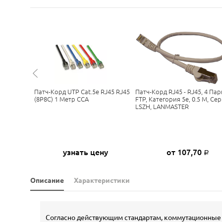
да LAN-
Патч-Корд UTP Cat.5e RJ45 RJ45
Патч-Корд RJ45 - RJ45, 4 Пар
Кат.5E,
(8P8C) 1 Метр CCA
FTP, Категория 5е, 0.5 М, Се
J-45, 10
LSZH, LANMASTER
1
узнать цену
от 107,70
Р
Р
Описание
Характеристики
Согласно действующим стандартам, коммутационные 