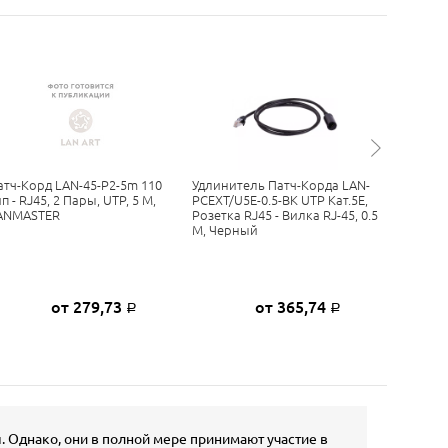
атч-Корд LAN-45-P2-5m 110
Удлинитель Патч-Корда LAN-
Патч-Кор
п - RJ45, 2 Пары, UTP, 5 М,
PCEXT/U5E-0.5-BK UTP Кат.5E,
RJ-45, 3
ANMASTER
Розетка RJ45 - Вилка RJ-45, 0.5
М, Черный
от 279,73
от 365,74
Р
Р
Однако, они в полной мере принимают участие в