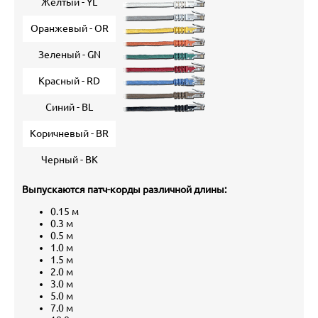
Желтый - YL
Оранжевый - OR
Зеленый - GN
Красный - RD
Синий - BL
Коричневый - BR
Черный - BK
Выпускаются патч-корды различной длины:
0.15 м
0.3 м
0.5 м
1.0 м
1.5 м
2.0 м
3.0 м
5.0 м
7.0 м