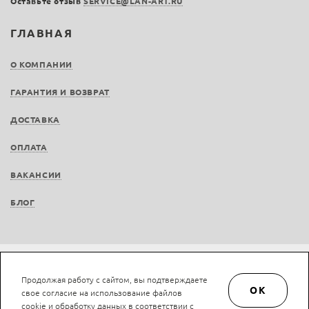
Оставьте отзыв
SERVICE@LAN-ART.RU
ГЛАВНАЯ
О КОМПАНИИ
ГАРАНТИЯ И ВОЗВРАТ
ДОСТАВКА
ОПЛАТА
ВАКАНСИИ
БЛОГ
Не является публичной офертой © LAN-art.ru, 2013—2026. Все права защищены.
Продолжая работу с сайтом, вы подтверждаете
Политика конфиденциальности.
Положение об обработке и защите персональных
OK
свое согласие на использование файлов
данных.
cookie и обработку данных в соответствии с