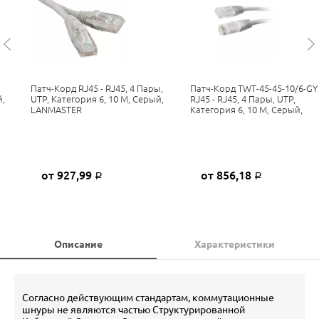
Патч-Корд RJ45 - RJ45, 4 Пары,
Патч-Корд TWT-45-45-10/6-GY
й,
UTP, Категория 6, 10 М, Серый,
RJ45 - RJ45, 4 Пары, UTP,
LANMASTER
Категория 6, 10 М, Серый,
от 927,99
от 856,18
Р
Р
Описание
Характеристики
Согласно действующим стандартам, коммутационные
шнуры не являются частью Структурированной