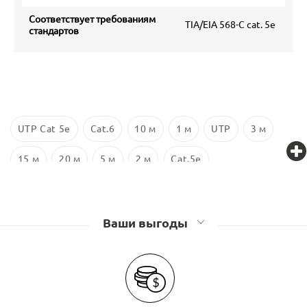
Соответствует требованиям
TIA/EIA 568-C cat. 5e
стандартов
UTP Cat 5e
Cat.6
10 м
1 м
UTP
3 м
15 м
20 м
5 м
2 м
Cat.5e
Ваши выгоды