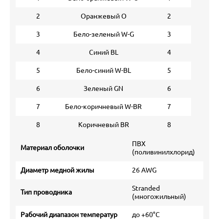
2
Оранжевый O
2
3
Бело-зеленый W-G
3
4
Синий BL
4
5
Бело-синий W-BL
5
6
Зеленый GN
6
7
Бело-коричневый W-BR
7
8
Коричневый BR
8
ПВХ
Материал оболочки
(поливинилхлорид)
Диаметр медной жилы
26 AWG
Stranded
Тип проводника
(многожильный)
Рабочий диапазон температур
до +60°С