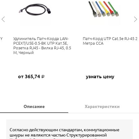
GY
Удлинитель Патч-Корда LAN-
Патч-Корд UTP Cat.5e RJ-45 2
PCEXT/U5E-0.5-BK UTP Кат.5E,
Метра CCA
Розетка RJ45 - Вилка RJ-45, 0.5
М, Черный
от 365,74
узнать цену
Р
Описание
Характеристики
Согласно действующим стандартам, коммутационные
шнуры не являются частью Структурированной