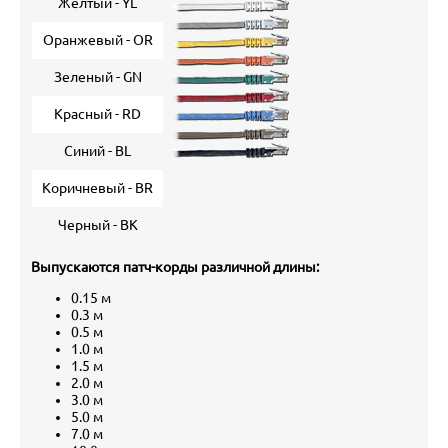
Желтый - YL
Оранжевый - OR
Зеленый - GN
Красный - RD
Синий - BL
Коричневый - BR
Черный - BK
Выпускаются патч-корды различной длины:
0.15 м
0.3 м
0.5 м
1.0 м
1.5 м
2.0 м
3.0 м
5.0 м
7.0 м