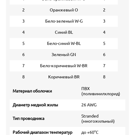
2
Оранжевый O
2
3
Бело-зеленый W-G
3
4
Синий BL
4
5
Бело-синий W-BL
5
6
Зеленый GN
6
7
Бело-коричневый W-BR
7
8
Коричневый BR
8
ПВХ
Материал оболочки
(поливинилхлорид)
Диаметр медной жилы
26 AWG
Stranded
Тип проводника
(многожильный)
Рабочий диапазон температур
до +60°С