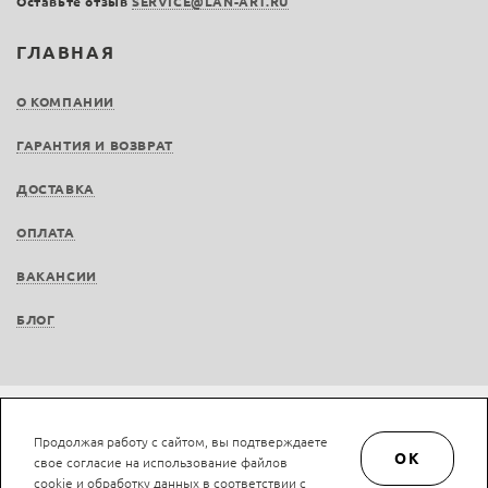
Оставьте отзыв
SERVICE@LAN-ART.RU
ГЛАВНАЯ
О КОМПАНИИ
ГАРАНТИЯ И ВОЗВРАТ
ДОСТАВКА
ОПЛАТА
ВАКАНСИИ
БЛОГ
Не является публичной офертой © LAN-art.ru, 2013—2026. Все права защищены.
Продолжая работу с сайтом, вы подтверждаете
Политика конфиденциальности.
Положение об обработке и защите персональных
OK
свое согласие на использование файлов
данных.
cookie и обработку данных в соответствии с