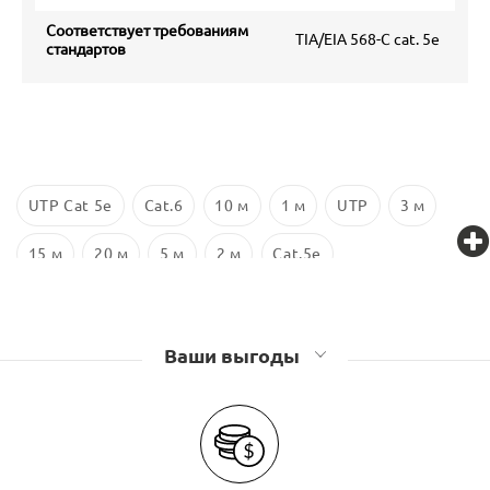
Соответствует требованиям
TIA/EIA 568-C cat. 5e
стандартов
UTP Cat 5e
Cat.6
10 м
1 м
UTP
3 м
15 м
20 м
5 м
2 м
Cat.5e
Ваши выгоды