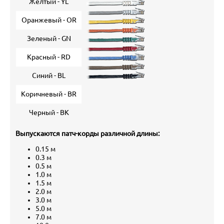
Желтый - YL
Оранжевый - OR
Зеленый - GN
Красный - RD
Синий - BL
Коричневый - BR
Черный - BK
Выпускаются патч-корды различной длины:
0.15 м
0.3 м
0.5 м
1.0 м
1.5 м
2.0 м
3.0 м
5.0 м
7.0 м