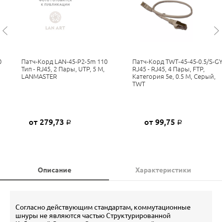
0
Патч-Корд LAN-45-P2-5m 110
Патч-Корд TWT-45-45-0.5/S-G
Тип - RJ45, 2 Пары, UTP, 5 М,
RJ45 - RJ45, 4 Пары, FTP,
LANMASTER
Категория 5е, 0.5 М, Серый,
TWT
от 279,73
от 99,75
Р
Р
Описание
Характеристики
Согласно действующим стандартам, коммутационные
шнуры не являются частью Структурированной