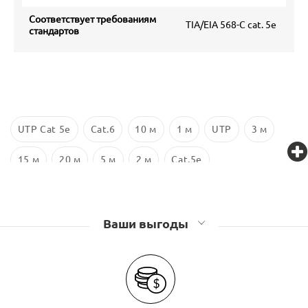
Соответствует требованиям
TIA/EIA 568-C cat. 5e
стандартов
UTP Cat 5e
Cat.6
10 м
1 м
UTP
3 м
15 м
20 м
5 м
2 м
Cat.5e
Ваши выгоды