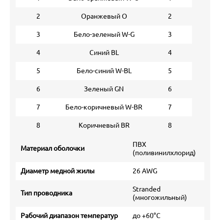
2
Оранжевый O
2
3
Бело-зеленый W-G
3
4
Синий BL
4
5
Бело-синий W-BL
5
6
Зеленый GN
6
7
Бело-коричневый W-BR
7
8
Коричневый BR
8
ПВХ
Материал оболочки
(поливинилхлорид)
Диаметр медной жилы
26 AWG
Stranded
Тип проводника
(многожильный)
Рабочий диапазон температур
до +60°С