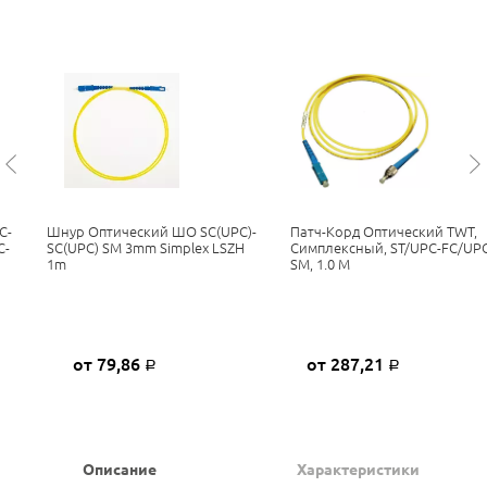
C-
Шнур Оптический ШО SC(UPC)-
Патч-Корд Оптический TWT,
C-
SC(UPC) SM 3mm Simplex LSZH
Симплексный, ST/UPC-FC/UPC
1m
SM, 1.0 М
от 79,86
от 287,21
Р
Р
Описание
Характеристики