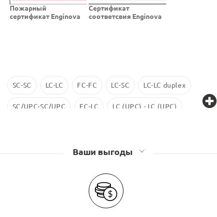
Пожарный
Cертификат
сертификат Enginova
соответсвия Enginova
SC-SC
LC-LC
FC-FC
LC-SC
LC-LC duplex
SC/UPC-SC/UPC
FC-LC
LC (UPC) - LC (UPC)
LC-LC SM
ST-ST
LC/UPC-SС/UPC
Ваши выгоды