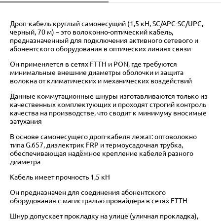
Дроп-кабель круглый самонесущий (1,5 кН, SC/APC-SC/UPC,
черный, 70 м) – это волоконно-оптический кабель,
предназначенный для подключения активного сетевого и
абонентского оборудования в оптических линиях связи
Он применяется в сетях FTTH и PON, где требуются
минимальные внешние диаметры оболочки и защита
волокна от климатических и механических воздействий
Данные коммутационные шнуры изготавливаются только из
качественных комплектующих и проходят строгий контроль
качества на производстве, что сводит к минимуму вносимые
затухания
В основе самонесущего дроп-кабеля лежат: оптоволокно
типа G.657, диэлектрик FRP и термоусадочная трубка,
обеспечивающая надёжное крепление кабелей разного
диаметра
Кабель имеет прочность 1,5 кН
Он предназначен для соединения абонентского
оборудования с магистралью провайдера в сетях FTTH
Шнур допускает прокладку на улице (уличная прокладка),