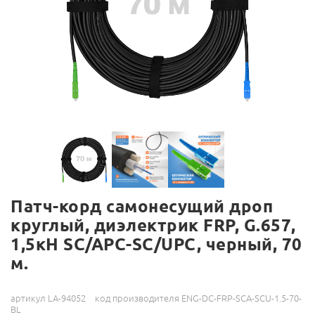
Патч-корд самонесущий дроп
круглый, диэлектрик FRP, G.657,
1,5кН SC/APC-SC/UPC, черный, 70
м.
артикул LA-94052
код производителя ENG-DC-FRP-SCA-SCU-1.5-70-
BL