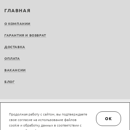
ГЛАВНАЯ
О КОМПАНИИ
ГАРАНТИЯ И ВОЗВРАТ
ДОСТАВКА
ОПЛАТА
ВАКАНСИИ
БЛОГ
Не является публичной офертой © LAN-art.ru, 2013—2026. Все права защищены.
Продолжая работу с сайтом, вы подтверждаете
Политика конфиденциальности.
Положение об обработке и защите персональных
OK
свое согласие на использование файлов
данных.
cookie и обработку данных в соответствии с