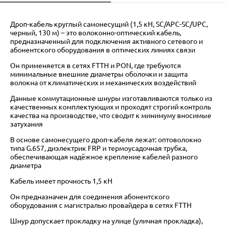
Дроп-кабель круглый самонесущий (1,5 кН, SC/APC-SC/UPC,
черный, 130 м) – это волоконно-оптический кабель,
предназначенный для подключения активного сетевого и
абонентского оборудования в оптических линиях связи
Он применяется в сетях FTTH и PON, где требуются
минимальные внешние диаметры оболочки и защита
волокна от климатических и механических воздействий
Данные коммутационные шнуры изготавливаются только из
качественных комплектующих и проходят строгий контроль
качества на производстве, что сводит к минимуму вносимые
затухания
В основе самонесущего дроп-кабеля лежат: оптоволокно
типа G.657, диэлектрик FRP и термоусадочная трубка,
обеспечивающая надёжное крепление кабелей разного
диаметра
Кабель имеет прочность 1,5 кН
Он предназначен для соединения абонентского
оборудования с магистралью провайдера в сетях FTTH
Шнур допускает прокладку на улице (уличная прокладка),