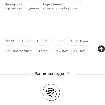
Пожарный
Cертификат
сертификат Enginova
соответсвия Enginova
SC-SC
LC-LC
FC-FC
LC-SC
LC-LC duplex
SC/UPC-SC/UPC
FC-LC
LC (UPC) - LC (UPC)
LC-LC SM
ST-ST
LC/UPC-SС/UPC
Ваши выгоды