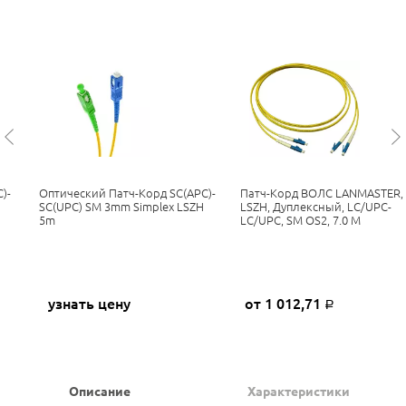
)-
Оптический Патч-Корд SC(APC)-
Патч-Корд ВОЛС LANMASTER,
H
SC(UPC) SM 3mm Simplex LSZH
LSZH, Дуплексный, LC/UPC-
5m
LC/UPC, SM OS2, 7.0 М
узнать цену
от 1 012,71
Р
Описание
Характеристики