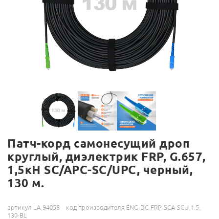
Патч-корд самонесущий дроп
круглый, диэлектрик FRP, G.657,
1,5кН SC/APC-SC/UPC, черный,
130 м.
артикул LA-94058
код производителя ENG-DC-FRP-SCA-SCU-1.5-
130-BL