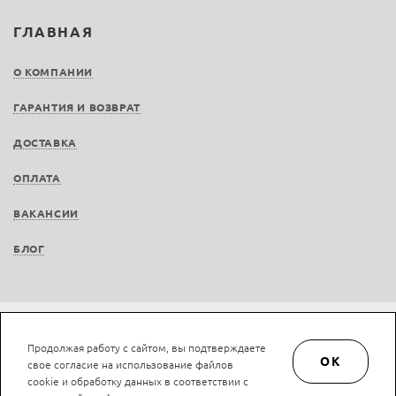
ГЛАВНАЯ
О КОМПАНИИ
ГАРАНТИЯ И ВОЗВРАТ
ДОСТАВКА
ОПЛАТА
ВАКАНСИИ
БЛОГ
Не является публичной офертой © LAN-art.ru, 2013—2026. Все права защищены.
Продолжая работу с сайтом, вы подтверждаете
Политика конфиденциальности.
Положение об обработке и защите персональных
OK
свое согласие на использование файлов
данных.
cookie и обработку данных в соответствии с