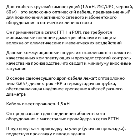
Дроп-кабель круглый самонесущий (1,5 кН, 2SC/UPC, черный,
60 м) – это волоконно-оптический кабель, предназначенный
для подключения активного сетевого и абонентского
оборудования в оптических линиях связи
Он применяется в сетях FTTH и PON, где требуются
минимальные внешние диаметры оболочки и защита
волокна от климатических и механических воздействий
Данные коммутационные шнуры изготавливаются только из
качественных комплектующих и проходят строгий контроль
качества на производстве, что сводит к минимуму вносимые
затухания
В основе самонесущего дроп-кабеля лежат: оптоволокно
типа G.657, диэлектрик FRP и термоусадочная трубка,
обеспечивающая надёжное крепление кабелей разного
диаметра
Кабель имеет прочность 1,5 кН
Он предназначен для соединения абонентского
оборудования с магистралью провайдера в сетях FTTH
Шнур допускает прокладку на улице (уличная прокладка),
подвесную прокладку и ввод в здания