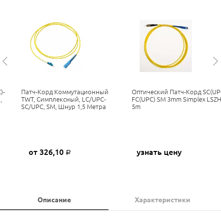
)-
Патч-Корд Коммутационный
Оптический Патч-Корд SC(UP
,
TWT, Симплексный, LC/UPC-
FC(UPC) SM 3mm Simplex LSZ
SC/UPC, SM, Шнур 1,5 Метра
5m
от 326,10
узнать цену
Р
Описание
Характеристики