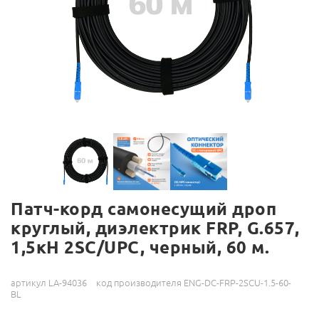
Патч-корд самонесущий дроп
круглый, диэлектрик FRP, G.657,
1,5кН 2SC/UPC, черный, 60 м.
артикул LA-94036
код производителя ENG-DC-FRP-2SCU-1.5-60-
BL