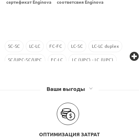
сертификат Enginova
соответсвия Enginova
SC-SC
LC-LC
FC-FC
LC-SC
LC-LC duplex
SC/UPC-SC/UPC
FC-LC
LC (UPC) - LC (UPC)
LC-LC SM
ST-ST
LC/UPC-SС/UPC
Ваши выгоды
ОПТИМИЗАЦИЯ ЗАТРАТ