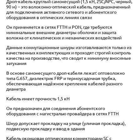
Дроп-кабель круглый самонесущий (1,5 кН, 2SC/APC, черный,
90 м) – это волоконно-оптический кабель, предназначенный
для подключения активного сетевого и абонентского
оборудования в оптических линиях связи
Он применяется в сетях FTTH и PON, где требуются
минимальные внешние диаметры оболочки и защита
волокна от климатических и механических воздействий
Данные коммутационные шнуры изготавливаются только из
качественных комплектующих и проходят строгий контроль
качества на производстве, что сводит к минимуму вносимые
затухания
В основе самонесущего дроп-кабеля лежат: оптоволокно
типа G.657, диэлектрик FRP и термоусадочная трубка,
обеспечивающая надёжное крепление кабелей разного
диаметра
Кабель имеет прочность 1,5 кН
Он предназначен для соединения абонентского
оборудования с магистралью провайдера в сетях FTTH
Шнур допускает прокладку на улице (уличная прокладка),
подвесную прокладку и ввод в здания
Кабель оконцован оптическими коннекторами SC с