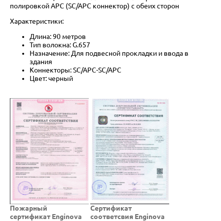
полировкой APC (SC/APC коннектор) с обеих сторон
Характеристики:
Длина: 90 метров
Тип волокна: G.657
Назначение: Для подвесной прокладки и ввода в
здания
Коннекторы: SC/APC-SC/APC
Цвет: черный
Пожарный
Cертификат
сертификат Enginova
соответсвия Enginova