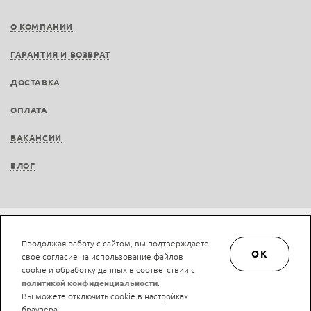
О КОМПАНИИ
ГАРАНТИЯ И ВОЗВРАТ
ДОСТАВКА
ОПЛАТА
ВАКАНСИИ
БЛОГ
Не является публичной офертой © LAN-art.ru, 2013—2026. Все права защищены.
Продолжая работу с сайтом, вы подтверждаете
Политика конфиденциальности.
Положение об обработке и защите персональных
OK
свое согласие на использование файлов
данных.
cookie и обработку данных в соответствии с
политикой конфиденциальности
.
Вы можете отключить cookie в настройках
браузера.