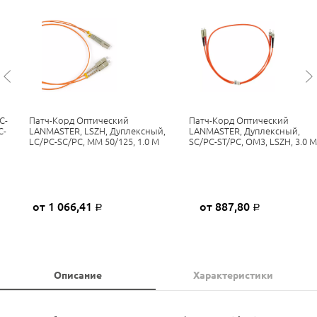
C-
Патч-Корд Оптический
Патч-Корд Оптический
C-
LANMASTER, LSZH, Дуплексный,
LANMASTER, Дуплексный,
LC/PC-SC/PC, MM 50/125, 1.0 М
SC/PC-ST/PC, OM3, LSZH, 3.0 М
от 1 066,41
от 887,80
Р
Р
Описание
Характеристики