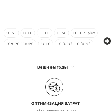
SC-SC
LC-LC
FC-FC
LC-SC
LC-LC duplex
SC/UPC-SC/UPC
FC-LC
LC (UPC) - LC (UPC)
LC-LC SM
ST-ST
LC/UPC-SС/UPC
Ваши выгоды
ОПТИМИЗАЦИЯ ЗАТРАТ
гибкая ценовая политика