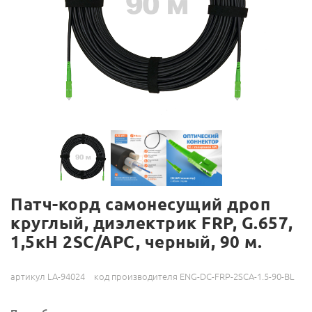
Патч-корд самонесущий дроп
круглый, диэлектрик FRP, G.657,
1,5кН 2SC/APC, черный, 90 м.
артикул LA-94024
код производителя ENG-DC-FRP-2SCA-1.5-90-BL