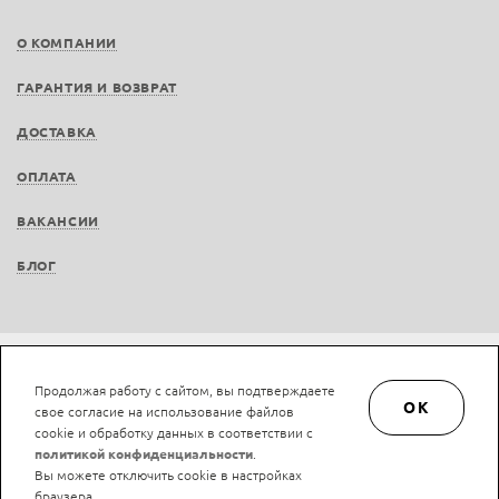
О КОМПАНИИ
ГАРАНТИЯ И ВОЗВРАТ
ДОСТАВКА
ОПЛАТА
ВАКАНСИИ
БЛОГ
Не является публичной офертой © LAN-art.ru, 2013—2026. Все права защищены.
Продолжая работу с сайтом, вы подтверждаете
Политика конфиденциальности.
Положение об обработке и защите персональных
OK
свое согласие на использование файлов
данных.
cookie и обработку данных в соответствии с
политикой конфиденциальности
.
Вы можете отключить cookie в настройках
браузера.