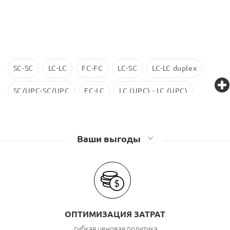
SC-SC
LC-LC
FC-FC
LC-SC
LC-LC duplex
SC/UPC-SC/UPC
FC-LC
LC (UPC) - LC (UPC)
LC-LC SM
ST-ST
LC/UPC-SС/UPC
Ваши выгоды
ОПТИМИЗАЦИЯ ЗАТРАТ
гибкая ценовая политика