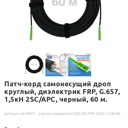
Патч-корд самонесущий дроп
круглый, диэлектрик FRP, G.657,
1,5кН 2SC/APC, черный, 60 м.
артикул LA-94021
код производителя ENG-DC-FRP-2SCA-1.5-60-BL