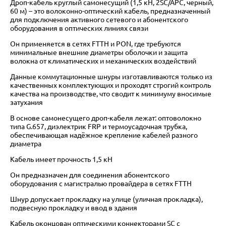
Дроп-кабель круглый самонесущий (1,5 кН, 2SC/APC, черный,
60 м) – это волоконно-оптический кабель, предназначенный
для подключения активного сетевого и абонентского
оборудования в оптических линиях связи
Он применяется в сетях FTTH и PON, где требуются
минимальные внешние диаметры оболочки и защита
волокна от климатических и механических воздействий
Данные коммутационные шнуры изготавливаются только из
качественных комплектующих и проходят строгий контроль
качества на производстве, что сводит к минимуму вносимые
затухания
В основе самонесущего дроп-кабеля лежат: оптоволокно
типа G.657, диэлектрик FRP и термоусадочная трубка,
обеспечивающая надёжное крепление кабелей разного
диаметра
Кабель имеет прочность 1,5 кН
Он предназначен для соединения абонентского
оборудования с магистралью провайдера в сетях FTTH
Шнур допускает прокладку на улице (уличная прокладка),
подвесную прокладку и ввод в здания
Кабель оконцован оптическими коннекторами SC с