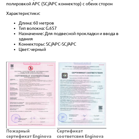
полировкой APC (SC/APC коннектор) с обеих сторон
Характеристики:
Длина: 60 метров
Тип волокна: G.657
Назначение: Для подвесной прокладки и ввода в
здания
Коннекторы: SC/APC-SC/APC
Цвет: черный
Пожарный
Cертификат
сертификат Enginova
соответсвия Enginova