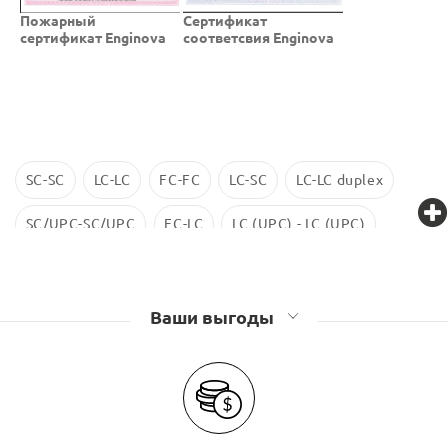
Пожарный
Cертификат
сертификат Enginova
соответсвия Enginova
SC-SC
LC-LC
FC-FC
LC-SC
LC-LC duplex
SC/UPC-SC/UPC
FC-LC
LC (UPC) - LC (UPC)
LC-LC SM
ST-ST
LC/UPC-SС/UPC
Ваши выгоды