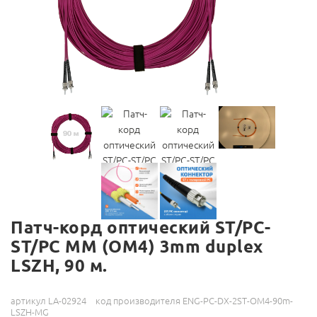
Патч-корд оптический ST/PC-
ST/PC MM (OM4) 3mm duplex
LSZH, 90 м.
артикул LA-02924
код производителя ENG-PC-DX-2ST-OM4-90m-
LSZH-MG