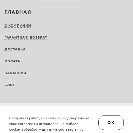
ГЛАВНАЯ
О КОМПАНИИ
ГАРАНТИЯ И ВОЗВРАТ
ДОСТАВКА
ОПЛАТА
ВАКАНСИИ
БЛОГ
Не является публичной офертой © LAN-art.ru, 2013—2026. Все права защищены.
Продолжая работу с сайтом, вы подтверждаете
Политика конфиденциальности.
Положение об обработке и защите персональных
OK
свое согласие на использование файлов
данных.
cookie и обработку данных в соответствии с