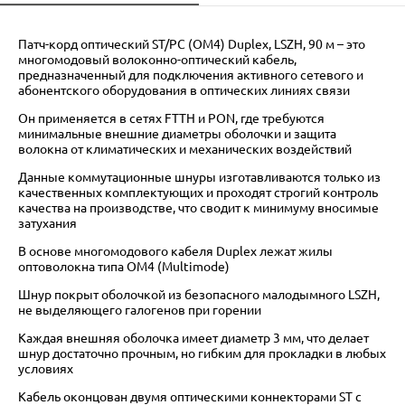
Патч-корд оптический ST/PC (OM4) Duplex, LSZH, 90 м – это
многомодовый волоконно-оптический кабель,
предназначенный для подключения активного сетевого и
абонентского оборудования в оптических линиях связи
Он применяется в сетях FTTH и PON, где требуются
минимальные внешние диаметры оболочки и защита
волокна от климатических и механических воздействий
Данные коммутационные шнуры изготавливаются только из
качественных комплектующих и проходят строгий контроль
качества на производстве, что сводит к минимуму вносимые
затухания
В основе многомодового кабеля Duplex лежат жилы
оптоволокна типа OM4 (Multimode)
Шнур покрыт оболочкой из безопасного малодымного LSZH,
не выделяющего галогенов при горении
Каждая внешняя оболочка имеет диаметр 3 мм, что делает
шнур достаточно прочным, но гибким для прокладки в любых
условиях
Кабель оконцован двумя оптическими коннекторами ST с