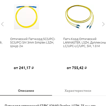
Оптический Патчкорд SC(UPC)-
Патч-Корд Оптический
й,
SC(UPC) SM 3mm Simplex LSZH,
LANMASTER, LSZH, Дуплексны
Шнур 2м
LC/UPC-LC/UPC, SM, 1.0 М
от 241,17
от 755,42
Р
Р
Описание
Характеристики
Патч-корд оптический ST/PC (OM4) Duplex, LSZH, 75 м – это