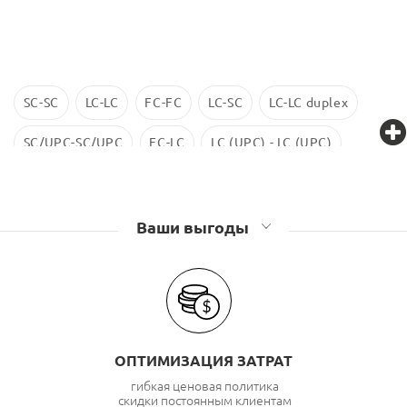
SC-SC
LC-LC
FC-FC
LC-SC
LC-LC duplex
SC/UPC-SC/UPC
FC-LC
LC (UPC) - LC (UPC)
LC-LC SM
ST-ST
LC/UPC-SС/UPC
Ваши выгоды
ОПТИМИЗАЦИЯ ЗАТРАТ
гибкая ценовая политика
скидки постоянным клиентам