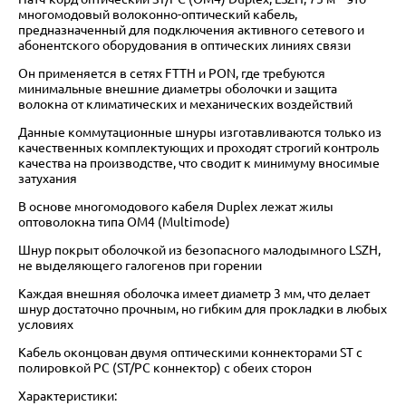
многомодовый волоконно-оптический кабель,
предназначенный для подключения активного сетевого и
абонентского оборудования в оптических линиях связи
Он применяется в сетях FTTH и PON, где требуются
минимальные внешние диаметры оболочки и защита
волокна от климатических и механических воздействий
Данные коммутационные шнуры изготавливаются только из
качественных комплектующих и проходят строгий контроль
качества на производстве, что сводит к минимуму вносимые
затухания
В основе многомодового кабеля Duplex лежат жилы
оптоволокна типа OM4 (Multimode)
Шнур покрыт оболочкой из безопасного малодымного LSZH,
не выделяющего галогенов при горении
Каждая внешняя оболочка имеет диаметр 3 мм, что делает
шнур достаточно прочным, но гибким для прокладки в любых
условиях
Кабель оконцован двумя оптическими коннекторами ST с
полировкой PC (ST/PC коннектор) с обеих сторон
Характеристики: