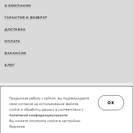
О КОМПАНИИ
ГАРАНТИЯ И ВОЗВРАТ
ДОСТАВКА
ОПЛАТА
ВАКАНСИИ
БЛОГ
Не является публичной офертой © LAN-art.ru, 2013—2026. Все права защищены.
Продолжая работу с сайтом, вы подтверждаете
Политика конфиденциальности.
Положение об обработке и защите персональных
OK
свое согласие на использование файлов
данных.
cookie и обработку данных в соответствии с
политикой конфиденциальности
.
Вы можете отключить cookie в настройках
браузера.