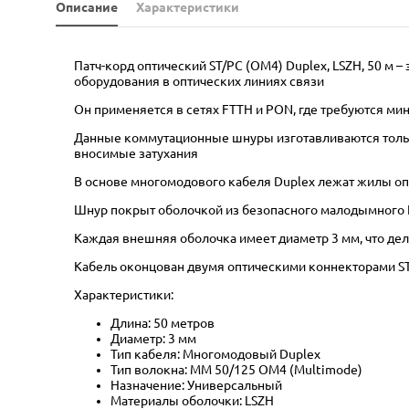
Описание
Характеристики
Патч-корд оптический ST/PC (OM4) Duplex, LSZH, 50 м
оборудования в оптических линиях связи
Он применяется в сетях FTTH и PON, где требуются м
Данные коммутационные шнуры изготавливаются только
вносимые затухания
В основе многомодового кабеля Duplex лежат жилы оп
Шнур покрыт оболочкой из безопасного малодымного 
Каждая внешняя оболочка имеет диаметр 3 мм, что дел
Кабель оконцован двумя оптическими коннекторами ST 
Характеристики:
Длина: 50 метров
Диаметр: 3 мм
Тип кабеля: Многомодовый Duplex
Тип волокна: MM 50/125 OM4 (Multimode)
Назначение: Универсальный
Материалы оболочки: LSZH