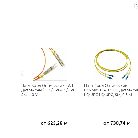
 SC(UPC)-
Патч-Корд Оптический TWT,
Патч-Корд Оптический
lex LSZH
Дуплексный, LC/UPC-LC/UPC,
LANMASTER, LSZH, Дуплексн
SM, 1.0 М
LC/UPC-LC/UPC, SM, 0.5 М
6
от 625,28
от 730,74
Р
Р
Р