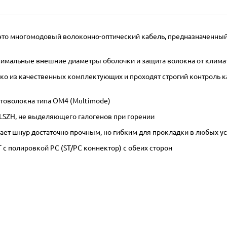
 – это многомодовый волоконно-оптический кабель, предназначенны
инимальные внешние диаметры оболочки и защита волокна от клима
 из качественных комплектующих и проходят строгий контроль кач
товолокна типа OM4 (Multimode)
LSZH, не выделяющего галогенов при горении
ает шнур достаточно прочным, но гибким для прокладки в любых у
с полировкой PC (ST/PC коннектор) с обеих сторон