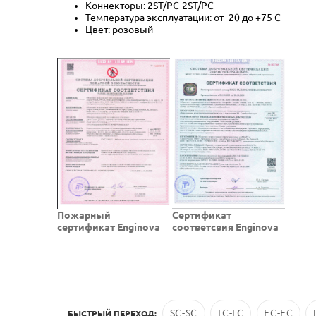
Коннекторы: 2ST/PC-2ST/PC
Температура эксплуатации: от -20 до +75 C
Цвет: розовый
Пожарный
Cертификат
сертификат Enginova
соответсвия Enginova
SC-SC
LC-LC
FC-FC
БЫСТРЫЙ ПЕРЕХОД: