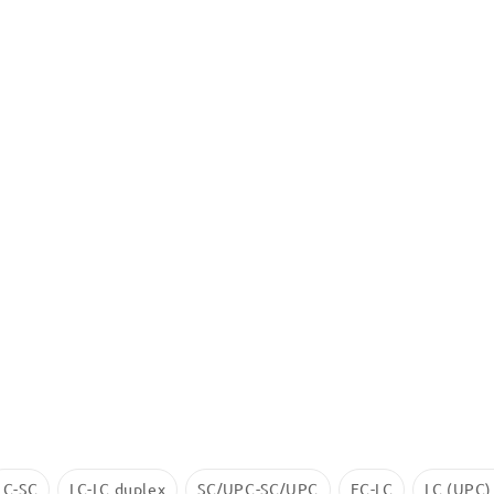
LC-SC
LC-LC duplex
SC/UPC-SC/UPC
FC-LC
LC (UPC)