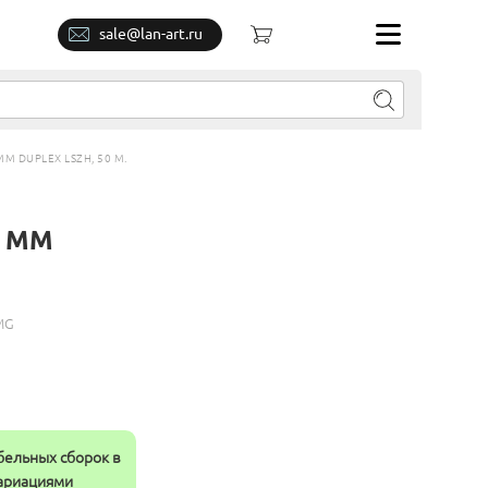
sale@lan-art.ru
M DUPLEX LSZH, 50 М.
C MM
MG
бельных сборок в
вариациями