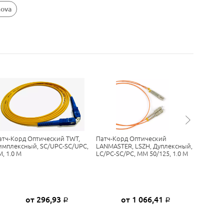
nova
атч-Корд Оптический TWT,
Патч-Корд Оптический
Оптичес
имплексный, SC/UPC-SC/UPC,
LANMASTER, LSZH, Дуплексный,
SC(UPC)
M, 1.0 М
LC/PC-SC/PC, MM 50/125, 1.0 М
3m
от 296,93
от 1 066,41
Р
Р