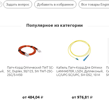
Задать вопрос
Добавить в избранное
Все товары Engi
Популярное из категории
Патч-Корд Оптический TWT SC-
Кабель Патч-Корд Для Оптики
П
ый,
SC, Duplex, 50/125, 5m TWT-2SC-
LANMASTER, LSZH, Дуплексный,
С
2SC/5-M50
LC/UPC-SC/UPC, SM OS2, 10 М
S
от 484,04
от 976,81
Р
Р