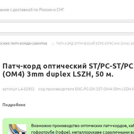
ие c доставкой по России и СНГ
ЕСКИЕ ПАТЧ-КОРДЫ (ШНУРЫ)
ПАТЧ-КОРД ОПТИЧЕСКИЙ ST/PC-ST/PC MM (OM4) 3M
Патч-корд оптический ST/PC-ST/P
(OM4) 3mm duplex LSZH, 50 м.
артикул LA-02932
код производителя ENG-PC-DX-2ST-OM4-50m-LSZH-
Подробнее
Возможно производство оптических патч-кордов, ка
гофротрубе (гофре), металлорукаве с различными 