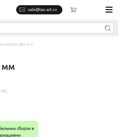
sale@lan-art.ru
M DUPLEX LSZH, 5 М.
C MM
H-MG
бельных сборок в
вариациями