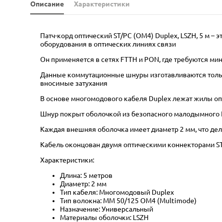
Описание
Характеристики
Патч-корд оптический ST/PC (OM4) Duplex, LSZH, 5 м 
оборудования в оптических линиях связи
Он применяется в сетях FTTH и PON, где требуются м
Данные коммутационные шнуры изготавливаются только
вносимые затухания
В основе многомодового кабеля Duplex лежат жилы оп
Шнур покрыт оболочкой из безопасного малодымного 
Каждая внешняя оболочка имеет диаметр 2 мм, что дел
Кабель оконцован двумя оптическими коннекторами ST 
Характеристики:
Длина: 5 метров
Диаметр: 2 мм
Тип кабеля: Многомодовый Duplex
Тип волокна: MM 50/125 OM4 (Multimode)
Назначение: Универсальный
Материалы оболочки: LSZH