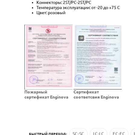
Коннекторы: 2ST/PC-2ST/PC
Температура эксплуатации: от -20 до +75 C
Цвет: розовый
Пожарный
Cертификат
сертификат Enginova
соответсвия Enginova
SC-SC
LC-LC
FC-FC
БЫСТРЫЙ ПЕРЕХОД: