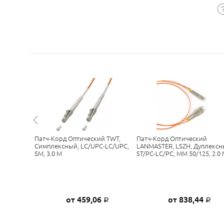
д SC(UPC)-
Патч-Корд Оптический TWT,
Патч-Корд Оптический
lex LSZH
Симплексный, LC/UPC-LC/UPC,
LANMASTER, LSZH, Дуплексн
SM, 3.0 М
ST/PC-LC/PC, MM 50/125, 2.0
ну
от 459,06
от 838,44
Р
Р