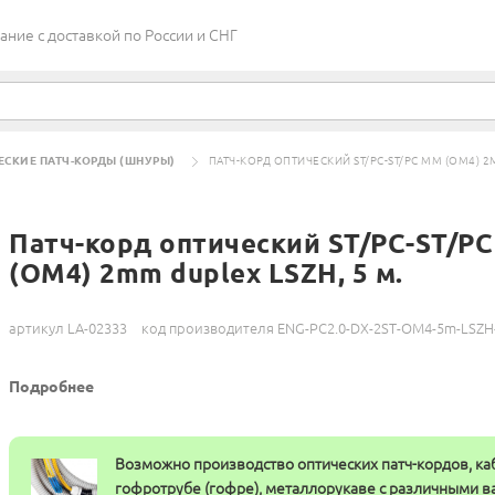
ие c доставкой по России и СНГ
ЕСКИЕ ПАТЧ-КОРДЫ (ШНУРЫ)
ПАТЧ-КОРД ОПТИЧЕСКИЙ ST/PC-ST/PC MM (OM4) 2M
Патч-корд оптический ST/PC-ST/P
(OM4) 2mm duplex LSZH, 5 м.
артикул LA-02333
код производителя ENG-PC2.0-DX-2ST-OM4-5m-LSZ
Подробнее
Возможно производство оптических патч-кордов, ка
гофротрубе (гофре), металлорукаве с различными 