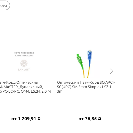
nova
атч-Корд Оптический
Оптический Патч-Корд SC(APC)-
Патч-Ко
ANMASTER, Дуплексный,
SC(UPC) SM 3mm Simplex LSZH
LANMAST
C/PC-LC/PC, OM4, LSZH, 2.0 М
3m
LC/UPC-S
от 1 209,91
от 76,85
Р
Р