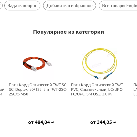
Задать вопрос
Добавить в избранное
Все товары Engi
Популярное из категории
Патч-Корд Оптический TWT SC-
Патч-Корд Оптический TWT,
П
ый,
SC, Duplex, 50/125, 5m TWT-2SC-
PVC, Симплексный, LC/UPC-
L
 М
2SC/5-M50
FC/UPC, SM OS2, 3.0 М
L
от 484,04
от 344,05
Р
Р