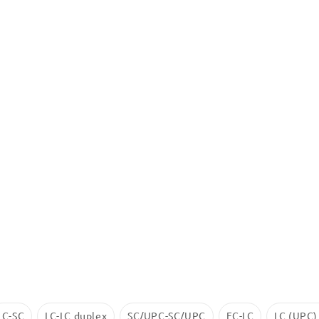
LC-SC
LC-LC duplex
SC/UPC-SC/UPC
FC-LC
LC (UPC)