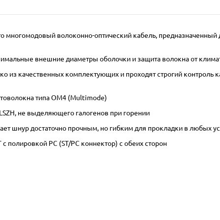
– это многомодовый волоконно-оптический кабель, предназначенный
инимальные внешние диаметры оболочки и защита волокна от клима
 из качественных комплектующих и проходят строгий контроль кач
товолокна типа OM4 (Multimode)
LSZH, не выделяющего галогенов при горении
ает шнур достаточно прочным, но гибким для прокладки в любых у
с полировкой PC (ST/PC коннектор) с обеих сторон