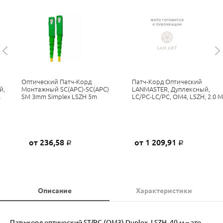
Оптический Патч-Корд
Патч-Корд Оптический
й,
Монтажный SC(APC)-SC(APC)
LANMASTER, Дуплексный,
М
SM 3mm Simplex LSZH 5m
LC/PC-LC/PC, OM4, LSZH, 2.0 М
от 236,58
от 1 209,91
Р
Р
Описание
Характеристики
Патч-корд оптический ST/PC (OM3) Duplex, LSZH, 40 м – это