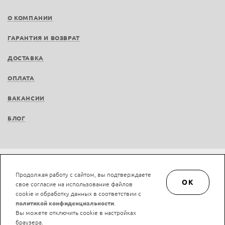
О КОМПАНИИ
ГАРАНТИЯ И ВОЗВРАТ
ДОСТАВКА
ОПЛАТА
ВАКАНСИИ
БЛОГ
Не является публичной офертой © LAN-art.ru, 2013—2026. Все права защищены.
Продолжая работу с сайтом, вы подтверждаете
Политика конфиденциальности.
Положение об обработке и защите персональных
OK
свое согласие на использование файлов
данных.
cookie и обработку данных в соответствии с
политикой конфиденциальности
.
Вы можете отключить cookie в настройках
браузера.