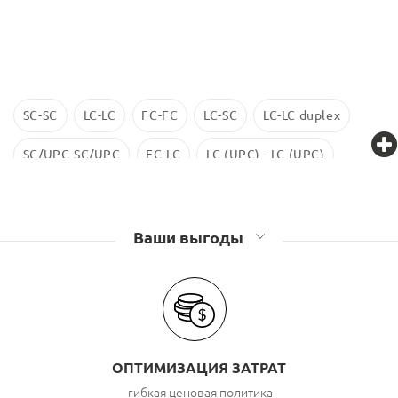
SC-SC
LC-LC
FC-FC
LC-SC
LC-LC duplex
SC/UPC-SC/UPC
FC-LC
LC (UPC) - LC (UPC)
LC-LC SM
ST-ST
LC/UPC-SС/UPC
Ваши выгоды
ОПТИМИЗАЦИЯ ЗАТРАТ
гибкая ценовая политика