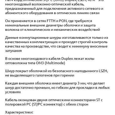
многомодовый волоконно-оптический кабель,
предназначенный для подключения активного сетевого и
абонентского оборудования в оптических линиях связи
Он применяется в сетях FTTH и PON, где требуются
минимальные внешние диаметры оболочки и защита
волокна от климатических и механических воздействий
Данные коммутационные шнуры изготавливаются только из
качественных комплектующих и проходят строгий контроль
качества на производстве, что сводит к минимуму вносимые
затухания
В основе многомодового кабеля Duplex лежат жилы
оптоволокна типа OM3 (Multimode)
Шнур покрыт оболочкой из безопасного малодымного LSZH,
не выделяющего галогенов при горении
Каждая внешняя оболочка имеет диаметр 3 мм, что делает
шнур достаточно прочным, но гибким для прокладки в любых
условиях
Кабель оконцован двумя оптическими коннекторами ST с
полировкой PC (ST/PC коннектор) с обеих сторон
Характеристики: