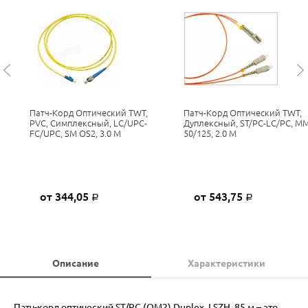
Патч-Корд Оптический TWT,
Патч-Корд Оптический TWT,
PVC, Симплексный, LC/UPC-
Дуплексный, ST/PC-LC/PC, M
FC/UPC, SM OS2, 3.0 М
50/125, 2.0 М
от 344,05
от 543,75
Р
Р
Описание
Характеристики
Патч-корд оптический ST/PC (OM2) Duplex, LSZH, 85 м – это