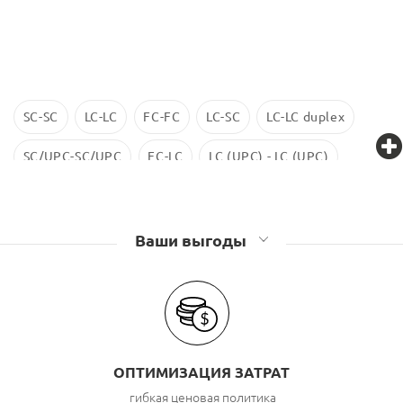
SC-SC
LC-LC
FC-FC
LC-SC
LC-LC duplex
SC/UPC-SC/UPC
FC-LC
LC (UPC) - LC (UPC)
LC-LC SM
ST-ST
LC/UPC-SС/UPC
Ваши выгоды
ОПТИМИЗАЦИЯ ЗАТРАТ
гибкая ценовая политика