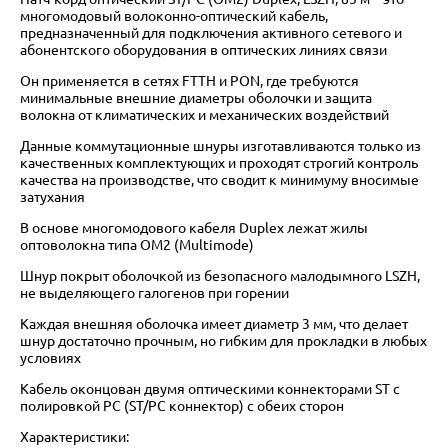
многомодовый волоконно-оптический кабель,
предназначенный для подключения активного сетевого и
абонентского оборудования в оптических линиях связи
Он применяется в сетях FTTH и PON, где требуются
минимальные внешние диаметры оболочки и защита
волокна от климатических и механических воздействий
Данные коммутационные шнуры изготавливаются только из
качественных комплектующих и проходят строгий контроль
качества на производстве, что сводит к минимуму вносимые
затухания
В основе многомодового кабеля Duplex лежат жилы
оптоволокна типа OM2 (Multimode)
Шнур покрыт оболочкой из безопасного малодымного LSZH,
не выделяющего галогенов при горении
Каждая внешняя оболочка имеет диаметр 3 мм, что делает
шнур достаточно прочным, но гибким для прокладки в любых
условиях
Кабель оконцован двумя оптическими коннекторами ST с
полировкой PC (ST/PC коннектор) с обеих сторон
Характеристики: