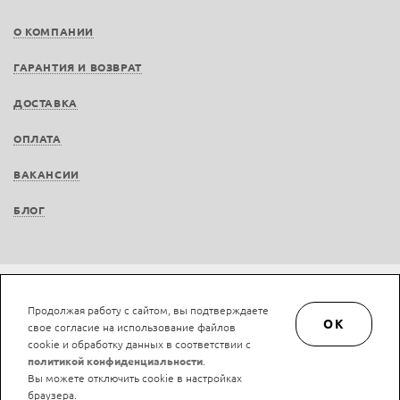
О КОМПАНИИ
ГАРАНТИЯ И ВОЗВРАТ
ДОСТАВКА
ОПЛАТА
ВАКАНСИИ
БЛОГ
Не является публичной офертой © LAN-art.ru, 2013—2026. Все права защищены.
Продолжая работу с сайтом, вы подтверждаете
Политика конфиденциальности.
Положение об обработке и защите персональных
OK
свое согласие на использование файлов
данных.
cookie и обработку данных в соответствии с
политикой конфиденциальности
.
Вы можете отключить cookie в настройках
браузера.