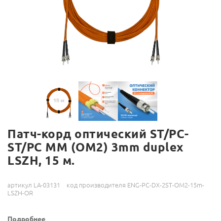
Патч-корд оптический ST/PC-
ST/PC MM (OM2) 3mm duplex
LSZH, 15 м.
артикул LA-03131
код производителя ENG-PC-DX-2ST-OM2-15m-
LSZH-OR
Подробнее