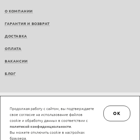
О КОМПАНИИ
ГАРАНТИЯ И ВОЗВРАТ
ДОСТАВКА
ОПЛАТА
ВАКАНСИИ
БЛОГ
Не является публичной офертой © LAN-art.ru, 2013—2026. Все права защищены.
Продолжая работу с сайтом, вы подтверждаете
Политика конфиденциальности.
Положение об обработке и защите персональных
OK
свое согласие на использование файлов
данных.
cookie и обработку данных в соответствии с
политикой конфиденциальности
.
Вы можете отключить cookie в настройках
браузера.