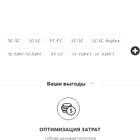
SC-SC
LC-LC
FC-FC
LC-SC
LC-LC duplex
SC/UPC-SC/UPC
FC-LC
LC (UPC) - LC (UPC)
LC-LC SM
ST-ST
LC/UPC-SС/UPC
Ваши выгоды
ОПТИМИЗАЦИЯ ЗАТРАТ
гибкая ценовая политика