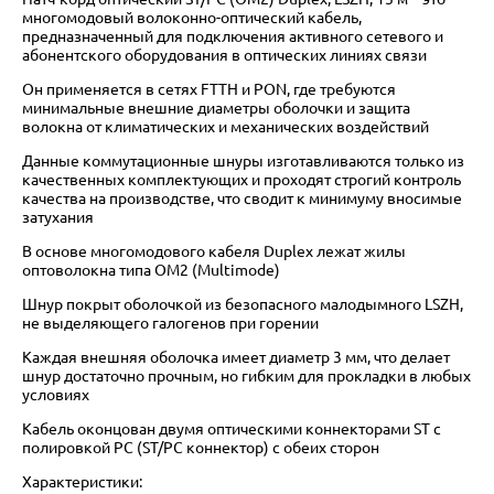
многомодовый волоконно-оптический кабель,
предназначенный для подключения активного сетевого и
абонентского оборудования в оптических линиях связи
Он применяется в сетях FTTH и PON, где требуются
минимальные внешние диаметры оболочки и защита
волокна от климатических и механических воздействий
Данные коммутационные шнуры изготавливаются только из
качественных комплектующих и проходят строгий контроль
качества на производстве, что сводит к минимуму вносимые
затухания
В основе многомодового кабеля Duplex лежат жилы
оптоволокна типа OM2 (Multimode)
Шнур покрыт оболочкой из безопасного малодымного LSZH,
не выделяющего галогенов при горении
Каждая внешняя оболочка имеет диаметр 3 мм, что делает
шнур достаточно прочным, но гибким для прокладки в любых
условиях
Кабель оконцован двумя оптическими коннекторами ST с
полировкой PC (ST/PC коннектор) с обеих сторон
Характеристики: