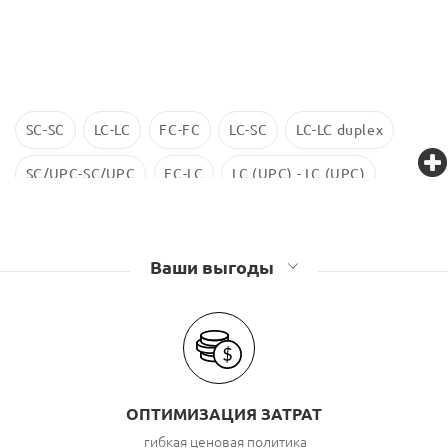
SC-SC
LC-LC
FC-FC
LC-SC
LC-LC duplex
SC/UPC-SC/UPC
FC-LC
LC (UPC) - LC (UPC)
LC-LC SM
ST-ST
LC/UPC-SС/UPC
Ваши выгоды
ОПТИМИЗАЦИЯ ЗАТРАТ
гибкая ценовая политика