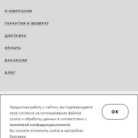
О КОМПАНИИ
ГАРАНТИЯ И ВОЗВРАТ
ДОСТАВКА
ОПЛАТА
ВАКАНСИИ
БЛОГ
Не является публичной офертой © LAN-art.ru, 2013—2026. Все права защищены.
Продолжая работу с сайтом, вы подтверждаете
Политика конфиденциальности.
Положение об обработке и защите персональных
OK
свое согласие на использование файлов
данных.
cookie и обработку данных в соответствии с
политикой конфиденциальности
.
Вы можете отключить cookie в настройках
браузера.