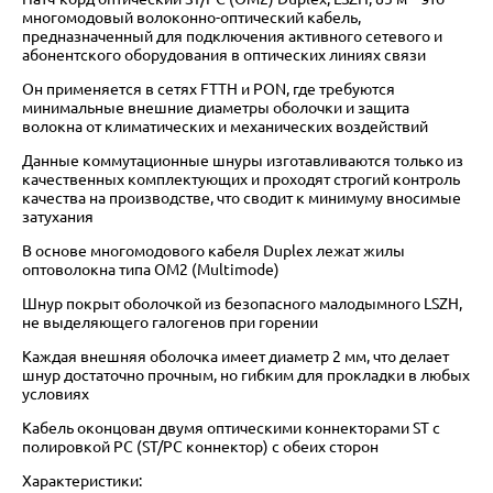
многомодовый волоконно-оптический кабель,
предназначенный для подключения активного сетевого и
абонентского оборудования в оптических линиях связи
Он применяется в сетях FTTH и PON, где требуются
минимальные внешние диаметры оболочки и защита
волокна от климатических и механических воздействий
Данные коммутационные шнуры изготавливаются только из
качественных комплектующих и проходят строгий контроль
качества на производстве, что сводит к минимуму вносимые
затухания
В основе многомодового кабеля Duplex лежат жилы
оптоволокна типа OM2 (Multimode)
Шнур покрыт оболочкой из безопасного малодымного LSZH,
не выделяющего галогенов при горении
Каждая внешняя оболочка имеет диаметр 2 мм, что делает
шнур достаточно прочным, но гибким для прокладки в любых
условиях
Кабель оконцован двумя оптическими коннекторами ST с
полировкой PC (ST/PC коннектор) с обеих сторон
Характеристики: