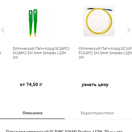
Оптический Патч-Корд SC(APC)-
Оптический Патч-Корд SC(UP
M
SC(APC) SM 3mm Simplex LSZH
FC(UPC) SM 3mm Simplex LSZ
2m
2m
от 74,50
узнать цену
Р
Описание
Характеристики
Патч-корд оптический SC/UPC (OM4) Duplex, LSZH, 70 м – это