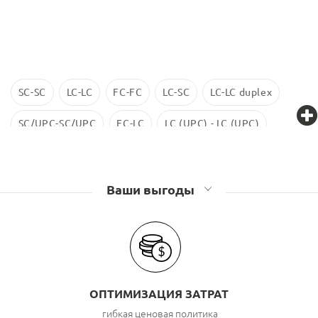
SC-SC
LC-LC
FC-FC
LC-SC
LC-LC duplex
SC/UPC-SC/UPC
FC-LC
LC (UPC) - LC (UPC)
LC-LC SM
ST-ST
LC/UPC-SС/UPC
Ваши выгоды
ОПТИМИЗАЦИЯ ЗАТРАТ
гибкая ценовая политика