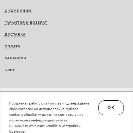
О КОМПАНИИ
ГАРАНТИЯ И ВОЗВРАТ
ДОСТАВКА
ОПЛАТА
ВАКАНСИИ
БЛОГ
Не является публичной офертой © LAN-art.ru, 2013—2026. Все права защищены.
Продолжая работу с сайтом, вы подтверждаете
Политика конфиденциальности.
Положение об обработке и защите персональных
OK
свое согласие на использование файлов
данных.
cookie и обработку данных в соответствии с
политикой конфиденциальности
.
Вы можете отключить cookie в настройках
браузера.