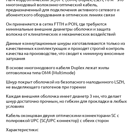
многомодовый волоконно-оптический кабель,
предназначенный для подключения активного сетевого и
абонентского оборудования в оптических линиях связи
Он применяется в сетях FTTH и PON, где требуются
минимальные внешние диаметры оболочки и защита
волокна от климатических и механических воздействий
Данные коммутационные шнуры изготавливаются только из
качественных комплектующих и проходят строгий контроль
качества на производстве, что сводит к минимуму вносимые
затухания
В основе многомодового кабеля Duplex лежат жилы
оптоволокна типа OM4 (Multimode)
Шнур покрыт оболочкой из безопасного малодымного LSZH,
не выделяющего галогенов при горении
Каждая внешняя оболочка имеет диаметр 3 мм, что делает
шнур достаточно прочным, но гибким для прокладки в любых
условиях
Кабель оконцован двумя оптическими коннекторами SC с
полировкой UPC (SC/UPC коннектор) с обеих сторон
Характеристики: