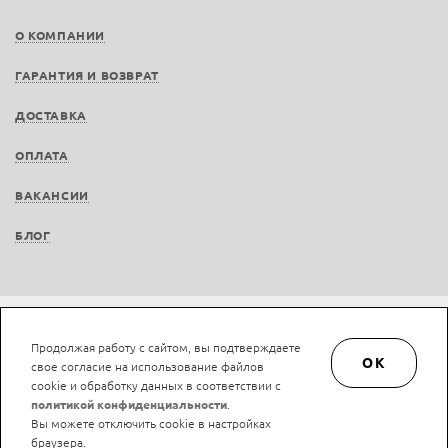
О КОМПАНИИ
ГАРАНТИЯ И ВОЗВРАТ
ДОСТАВКА
ОПЛАТА
ВАКАНСИИ
БЛОГ
Не является публичной офертой © LAN-art.ru, 2013—2026. Все права защищены.
Продолжая работу с сайтом, вы подтверждаете
Политика конфиденциальности.
Положение об обработке и защите персональных
OK
свое согласие на использование файлов
данных.
cookie и обработку данных в соответствии с
политикой конфиденциальности
.
Вы можете отключить cookie в настройках
браузера.