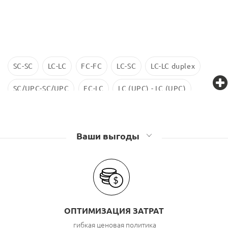
SC-SC
LC-LC
FC-FC
LC-SC
LC-LC duplex
SC/UPC-SC/UPC
FC-LC
LC (UPC) - LC (UPC)
LC-LC SM
ST-ST
LC/UPC-SС/UPC
Ваши выгоды
ОПТИМИЗАЦИЯ ЗАТРАТ
гибкая ценовая политика