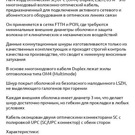
многомодовый волоконно-оптический кабель,
предназначенный для подключения активного сетевого и
абонентского оборудования в оптических линиях связи
Он применяется в сетях FTTH и PON, где требуются
минимальные внешние диаметры оболочки и защита
волокна от климатических и механических воздействий
Данные коммутационные шнуры изготавливаются только из
качественных комплектующих и проходят строгий контроль
качества на производстве, что сводит к минимуму вносимые
затухания
В основе многомодового кабеля Duplex лежат жилы
оптоволокна типа OM4 (Multimode)
Шнур покрыт оболочкой из безопасного малодымного LSZH,
не выделяющего галогенов при горении
Каждая внешняя оболочка имеет диаметр 3 мм, что делает
шнур достаточно прочным, но гибким для прокладки в любых
условиях
Кабель оконцован двумя оптическими коннекторами SC с
полировкой UPC (SC/UPC коннектор) с обеих сторон
Характеристики: