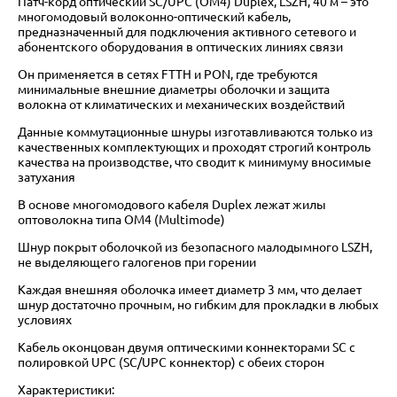
Патч-корд оптический SC/UPC (OM4) Duplex, LSZH, 40 м – это
многомодовый волоконно-оптический кабель,
предназначенный для подключения активного сетевого и
абонентского оборудования в оптических линиях связи
Он применяется в сетях FTTH и PON, где требуются
минимальные внешние диаметры оболочки и защита
волокна от климатических и механических воздействий
Данные коммутационные шнуры изготавливаются только из
качественных комплектующих и проходят строгий контроль
качества на производстве, что сводит к минимуму вносимые
затухания
В основе многомодового кабеля Duplex лежат жилы
оптоволокна типа OM4 (Multimode)
Шнур покрыт оболочкой из безопасного малодымного LSZH,
не выделяющего галогенов при горении
Каждая внешняя оболочка имеет диаметр 3 мм, что делает
шнур достаточно прочным, но гибким для прокладки в любых
условиях
Кабель оконцован двумя оптическими коннекторами SC с
полировкой UPC (SC/UPC коннектор) с обеих сторон
Характеристики: