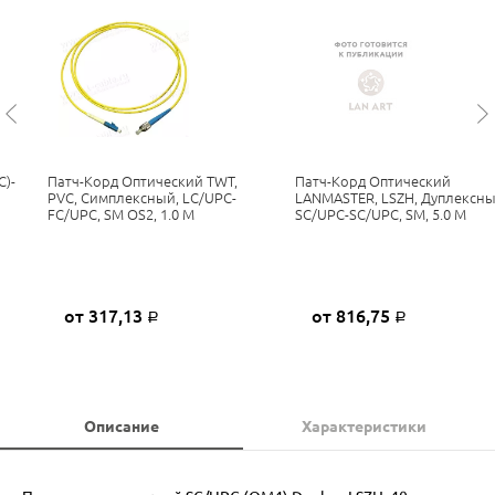
C)-
Патч-Корд Оптический TWT,
Патч-Корд Оптический
H
PVC, Симплексный, LC/UPC-
LANMASTER, LSZH, Дуплексны
FC/UPC, SM OS2, 1.0 М
SC/UPC-SC/UPC, SM, 5.0 М
от 317,13
от 816,75
Р
Р
Описание
Характеристики