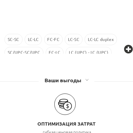
SC-SC
LC-LC
FC-FC
LC-SC
LC-LC duplex
SC/UPC-SC/UPC
FC-LC
LC (UPC) - LC (UPC)
LC-LC SM
ST-ST
LC/UPC-SС/UPC
Ваши выгоды
ОПТИМИЗАЦИЯ ЗАТРАТ
гибкая ценовая политика