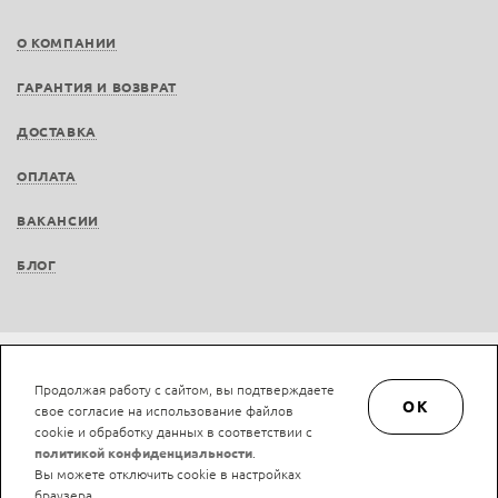
О КОМПАНИИ
ГАРАНТИЯ И ВОЗВРАТ
ДОСТАВКА
ОПЛАТА
ВАКАНСИИ
БЛОГ
Не является публичной офертой © LAN-art.ru, 2013—2026. Все права защищены.
Продолжая работу с сайтом, вы подтверждаете
Политика конфиденциальности.
Положение об обработке и защите персональных
OK
свое согласие на использование файлов
данных.
cookie и обработку данных в соответствии с
политикой конфиденциальности
.
Вы можете отключить cookie в настройках
браузера.