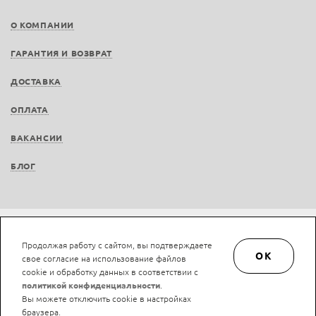
О КОМПАНИИ
ГАРАНТИЯ И ВОЗВРАТ
ДОСТАВКА
ОПЛАТА
ВАКАНСИИ
БЛОГ
Не является публичной офертой © LAN-art.ru, 2013—2026. Все права защищены.
Продолжая работу с сайтом, вы подтверждаете
Политика конфиденциальности.
Положение об обработке и защите персональных
OK
свое согласие на использование файлов
данных.
cookie и обработку данных в соответствии с
политикой конфиденциальности
.
Вы можете отключить cookie в настройках
браузера.