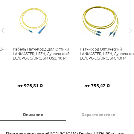
)-
Кабель Патч-Корд Для Оптики
Патч-Корд Оптический
H
LANMASTER, LSZH, Дуплексный,
LANMASTER, LSZH, Дуплексны
LC/UPC-SC/UPC, SM OS2, 10 М
LC/UPC-LC/UPC, SM, 1.0 М
от 976,81
от 755,42
Р
Р
Описание
Характеристики
Патч-корд оптический SC/UPC (OM4) Duplex, LSZH, 90 м – это