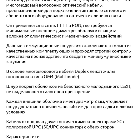
многомодовый волоконно-оптический кабель,
предназначенный для подключения активного сетевого и
абонентского оборудования в оптических линиях связи
Он применяется в сетях FTTH и PON, где требуются
минимальные внешние диаметры оболочки и защита
волокна от климатических и механических воздействий
Данные коммутационные шнуры изготавливаются только из
качественных комплектующих и проходят строгий контроль
качества на производстве, что сводит к минимуму вносимые
затухания
В основе многомодового кабеля Duplex лежат жилы
оптоволокна типа OM4 (Multimode)
Шнур покрыт оболочкой из безопасного малодымного LSZH,
не выделяющего галогенов при горении
Каждая внешняя оболочка имеет диаметр 2 мм, что делает
шнур достаточно прочным, но гибким для прокладки в любых
условиях
Кабель оконцован двумя оптическими коннекторами SC с
полировкой UPC (SC/UPC коннектор) с обеих сторон
Характеристики: