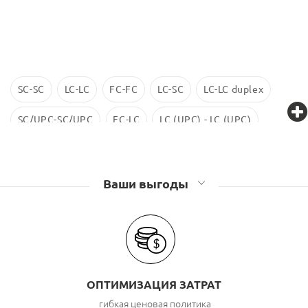
SC-SC
LC-LC
FC-FC
LC-SC
LC-LC duplex
SC/UPC-SC/UPC
FC-LC
LC (UPC) - LC (UPC)
LC-LC SM
ST-ST
LC/UPC-SС/UPC
Ваши выгоды
ОПТИМИЗАЦИЯ ЗАТРАТ
гибкая ценовая политика