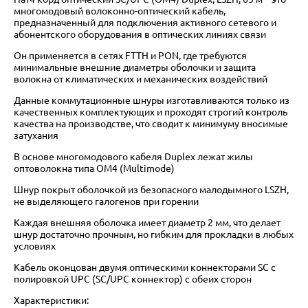
многомодовый волоконно-оптический кабель,
предназначенный для подключения активного сетевого и
абонентского оборудования в оптических линиях связи
Он применяется в сетях FTTH и PON, где требуются
минимальные внешние диаметры оболочки и защита
волокна от климатических и механических воздействий
Данные коммутационные шнуры изготавливаются только из
качественных комплектующих и проходят строгий контроль
качества на производстве, что сводит к минимуму вносимые
затухания
В основе многомодового кабеля Duplex лежат жилы
оптоволокна типа OM4 (Multimode)
Шнур покрыт оболочкой из безопасного малодымного LSZH,
не выделяющего галогенов при горении
Каждая внешняя оболочка имеет диаметр 2 мм, что делает
шнур достаточно прочным, но гибким для прокладки в любых
условиях
Кабель оконцован двумя оптическими коннекторами SC с
полировкой UPC (SC/UPC коннектор) с обеих сторон
Характеристики: