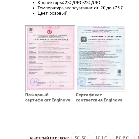
Коннекторы: 2SC/UPC-2SC/UPC
Температура эксплуатации: от -20 до +75 C
Цвет: розовый
Пожарный
Cертификат
сертификат Enginova
соответсвия Enginova
SC-SC
LC-LC
FC-FC
БЫСТРЫЙ ПЕРЕХОД: