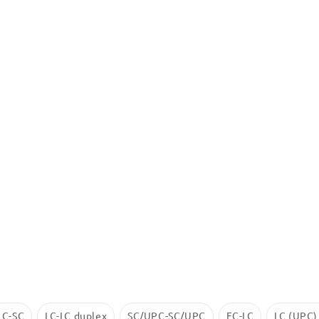
LC-SC
LC-LC duplex
SC/UPC-SC/UPC
FC-LC
LC (UPC)