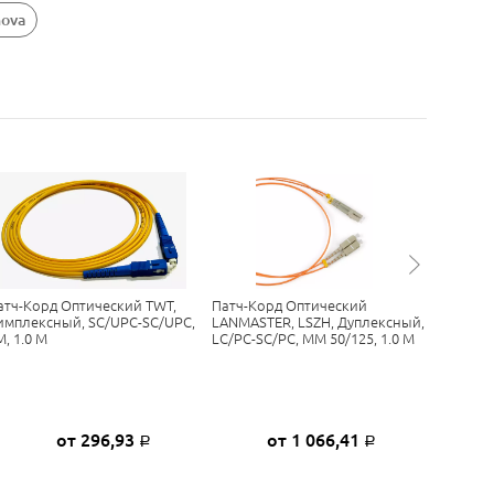
nova
атч-Корд Оптический TWT,
Патч-Корд Оптический
Оптичес
имплексный, SC/UPC-SC/UPC,
LANMASTER, LSZH, Дуплексный,
SC(UPC)
M, 1.0 М
LC/PC-SC/PC, MM 50/125, 1.0 М
3m
от 296,93
от 1 066,41
Р
Р