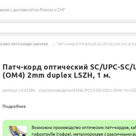
ие c доставкой по России и СНГ
ЕСКИЕ ПАТЧ-КОРДЫ (ШНУРЫ)
ПАТЧ-КОРД ОПТИЧЕСКИЙ SC/UPC-SC/UPC MM (OM4)
Патч-корд оптический SC/UPC-SC
(OM4) 2mm duplex LSZH, 1 м.
артикул LA-02384
код производителя ENG-PC2.0-DX-2SCU-OM4-1m-LS
Подробнее
Возможно производство оптических патч-кордов, ка
гофротрубе (гофре), металлорукаве с различными 