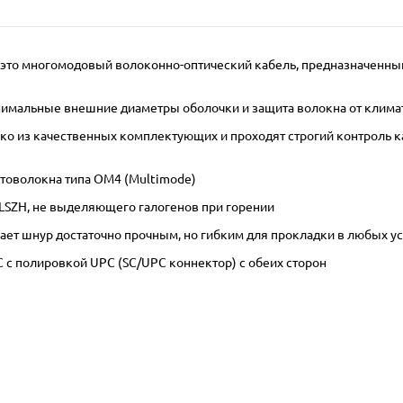
 – это многомодовый волоконно-оптический кабель, предназначенны
инимальные внешние диаметры оболочки и защита волокна от клима
 из качественных комплектующих и проходят строгий контроль кач
товолокна типа OM4 (Multimode)
LSZH, не выделяющего галогенов при горении
ает шнур достаточно прочным, но гибким для прокладки в любых у
 с полировкой UPC (SC/UPC коннектор) с обеих сторон