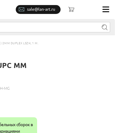
sale@lan-art.ru
 2MM DUPLEX LSZH, 1 М.
/UPC MM
ZH-MG
бельных сборок в
вариациями