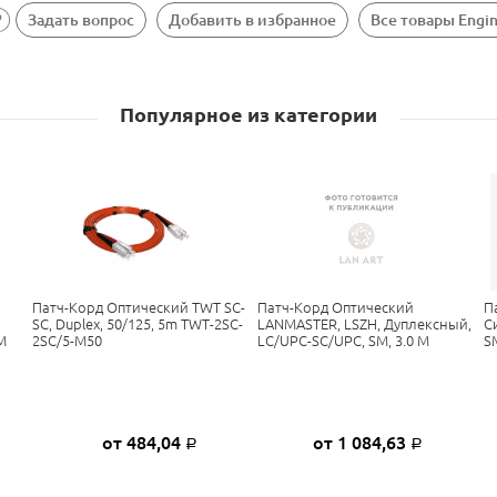
Задать вопрос
Добавить в избранное
Все товары Engi
Популярное из категории
Патч-Корд Оптический TWT SC-
Патч-Корд Оптический
П
SC, Duplex, 50/125, 5m TWT-2SC-
LANMASTER, LSZH, Дуплексный,
С
М
2SC/5-M50
LC/UPC-SC/UPC, SM, 3.0 М
S
от 484,04
от 1 084,63
Р
Р