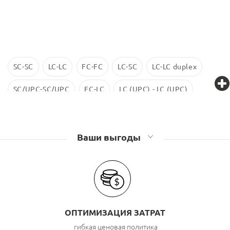
SC-SC
LC-LC
FC-FC
LC-SC
LC-LC duplex
SC/UPC-SC/UPC
FC-LC
LC (UPC) - LC (UPC)
LC-LC SM
ST-ST
LC/UPC-SС/UPC
Ваши выгоды
ОПТИМИЗАЦИЯ ЗАТРАТ
гибкая ценовая политика