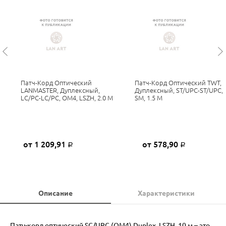
Патч-Корд Оптический
Патч-Корд Оптический TWT,
LANMASTER, Дуплексный,
Дуплексный, ST/UPC-ST/UPC,
LC/PC-LC/PC, OM4, LSZH, 2.0 М
SM, 1.5 М
от 1 209,91
от 578,90
Р
Р
Описание
Характеристики
Патч-корд оптический SC/UPC (OM4) Duplex, LSZH, 10 м – это