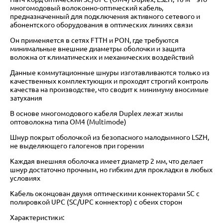
многомодовый волоконно-оптический кабель,
предназначенный для подключения активного сетевого и
абонентского оборудования в оптических линиях связи
Он применяется в сетях FTTH и PON, где требуются
минимальные внешние диаметры оболочки и защита
волокна от климатических и механических воздействий
Данные коммутационные шнуры изготавливаются только из
качественных комплектующих и проходят строгий контроль
качества на производстве, что сводит к минимуму вносимые
затухания
В основе многомодового кабеля Duplex лежат жилы
оптоволокна типа OM4 (Multimode)
Шнур покрыт оболочкой из безопасного малодымного LSZH,
не выделяющего галогенов при горении
Каждая внешняя оболочка имеет диаметр 2 мм, что делает
шнур достаточно прочным, но гибким для прокладки в любых
условиях
Кабель оконцован двумя оптическими коннекторами SC с
полировкой UPC (SC/UPC коннектор) с обеих сторон
Характеристики: