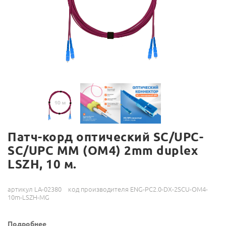
Патч-корд оптический SC/UPC-
SC/UPC MM (OM4) 2mm duplex
LSZH, 10 м.
артикул LA-02380
код производителя ENG-PC2.0-DX-2SCU-OM4-
10m-LSZH-MG
Подробнее