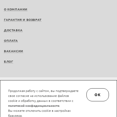
О КОМПАНИИ
ГАРАНТИЯ И ВОЗВРАТ
ДОСТАВКА
ОПЛАТА
ВАКАНСИИ
БЛОГ
Не является публичной офертой © LAN-art.ru, 2013—2026. Все права защищены.
Продолжая работу с сайтом, вы подтверждаете
Политика конфиденциальности.
Положение об обработке и защите персональных
OK
свое согласие на использование файлов
данных.
cookie и обработку данных в соответствии с
политикой конфиденциальности
.
Вы можете отключить cookie в настройках
браузера.