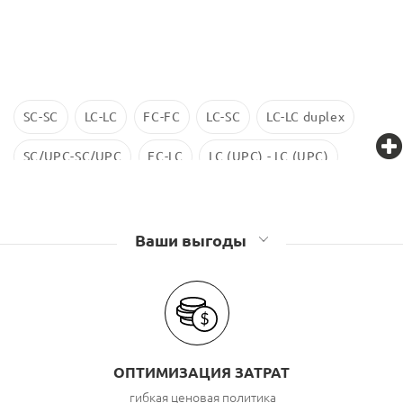
SC-SC
LC-LC
FC-FC
LC-SC
LC-LC duplex
SC/UPC-SC/UPC
FC-LC
LC (UPC) - LC (UPC)
LC-LC SM
ST-ST
LC/UPC-SС/UPC
Ваши выгоды
ОПТИМИЗАЦИЯ ЗАТРАТ
гибкая ценовая политика