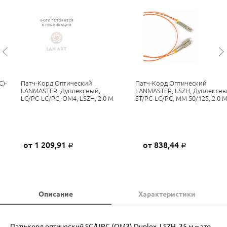
C)-
Патч-Корд Оптический
Патч-Корд Оптический
H
LANMASTER, Дуплексный,
LANMASTER, LSZH, Дуплексны
LC/PC-LC/PC, OM4, LSZH, 2.0 М
ST/PC-LC/PC, MM 50/125, 2.0 
от 1 209,91
от 838,44
Р
Р
Описание
Характеристики
Патч-корд оптический SC/UPC (OM3) Duplex, LSZH, 35 м – это