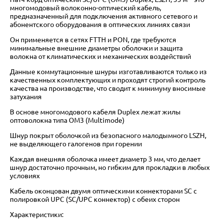
многомодовый волоконно-оптический кабель,
предназначенный для подключения активного сетевого и
абонентского оборудования в оптических линиях связи
Он применяется в сетях FTTH и PON, где требуются
минимальные внешние диаметры оболочки и защита
волокна от климатических и механических воздействий
Данные коммутационные шнуры изготавливаются только из
качественных комплектующих и проходят строгий контроль
качества на производстве, что сводит к минимуму вносимые
затухания
В основе многомодового кабеля Duplex лежат жилы
оптоволокна типа OM3 (Multimode)
Шнур покрыт оболочкой из безопасного малодымного LSZH,
не выделяющего галогенов при горении
Каждая внешняя оболочка имеет диаметр 3 мм, что делает
шнур достаточно прочным, но гибким для прокладки в любых
условиях
Кабель оконцован двумя оптическими коннекторами SC с
полировкой UPC (SC/UPC коннектор) с обеих сторон
Характеристики: