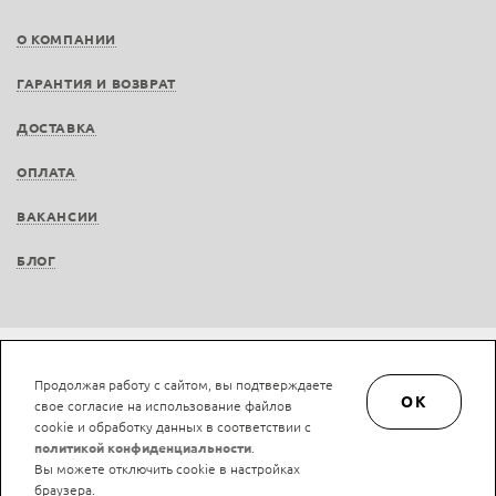
О КОМПАНИИ
ГАРАНТИЯ И ВОЗВРАТ
ДОСТАВКА
ОПЛАТА
ВАКАНСИИ
БЛОГ
Не является публичной офертой © LAN-art.ru, 2013—2026. Все права защищены.
Продолжая работу с сайтом, вы подтверждаете
Политика конфиденциальности.
Положение об обработке и защите персональных
OK
свое согласие на использование файлов
данных.
cookie и обработку данных в соответствии с
политикой конфиденциальности
.
Вы можете отключить cookie в настройках
браузера.