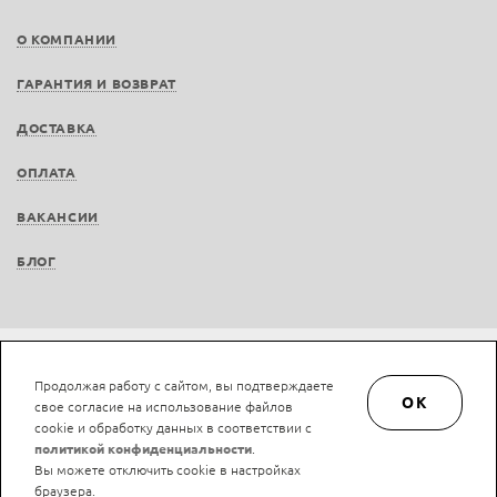
О КОМПАНИИ
ГАРАНТИЯ И ВОЗВРАТ
ДОСТАВКА
ОПЛАТА
ВАКАНСИИ
БЛОГ
Не является публичной офертой © LAN-art.ru, 2013—2026. Все права защищены.
Продолжая работу с сайтом, вы подтверждаете
Политика конфиденциальности.
Положение об обработке и защите персональных
OK
свое согласие на использование файлов
данных.
cookie и обработку данных в соответствии с
политикой конфиденциальности
.
Вы можете отключить cookie в настройках
браузера.