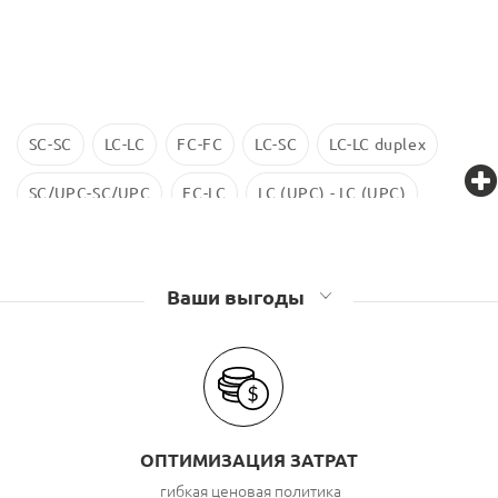
SC-SC
LC-LC
FC-FC
LC-SC
LC-LC duplex
SC/UPC-SC/UPC
FC-LC
LC (UPC) - LC (UPC)
LC-LC SM
ST-ST
LC/UPC-SС/UPC
Ваши выгоды
ОПТИМИЗАЦИЯ ЗАТРАТ
гибкая ценовая политика