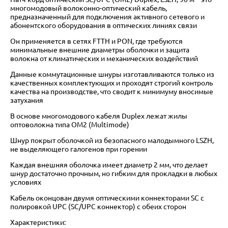
многомодовый волоконно-оптический кабель,
предназначенный для подключения активного сетевого и
абонентского оборудования в оптических линиях связи
Он применяется в сетях FTTH и PON, где требуются
минимальные внешние диаметры оболочки и защита
волокна от климатических и механических воздействий
Данные коммутационные шнуры изготавливаются только из
качественных комплектующих и проходят строгий контроль
качества на производстве, что сводит к минимуму вносимые
затухания
В основе многомодового кабеля Duplex лежат жилы
оптоволокна типа OM2 (Multimode)
Шнур покрыт оболочкой из безопасного малодымного LSZH,
не выделяющего галогенов при горении
Каждая внешняя оболочка имеет диаметр 2 мм, что делает
шнур достаточно прочным, но гибким для прокладки в любых
условиях
Кабель оконцован двумя оптическими коннекторами SC с
полировкой UPC (SC/UPC коннектор) с обеих сторон
Характеристики: