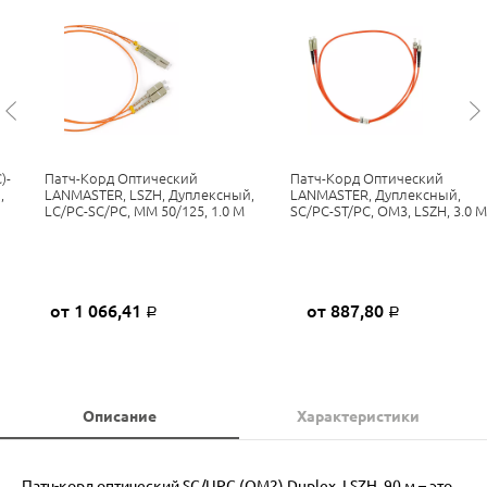
)-
Патч-Корд Оптический
Патч-Корд Оптический
,
LANMASTER, LSZH, Дуплексный,
LANMASTER, Дуплексный,
LC/PC-SC/PC, MM 50/125, 1.0 М
SC/PC-ST/PC, OM3, LSZH, 3.0 М
от 1 066,41
от 887,80
Р
Р
Описание
Характеристики
Патч-корд оптический SC/UPC (OM2) Duplex, LSZH, 90 м – это