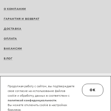
О КОМПАНИИ
ГАРАНТИЯ И ВОЗВРАТ
ДОСТАВКА
ОПЛАТА
ВАКАНСИИ
БЛОГ
Не является публичной офертой © LAN-art.ru, 2013—2026. Все права защищены.
Продолжая работу с сайтом, вы подтверждаете
Политика конфиденциальности.
Положение об обработке и защите персональных
OK
свое согласие на использование файлов
данных.
cookie и обработку данных в соответствии с
политикой конфиденциальности
.
Вы можете отключить cookie в настройках
браузера.