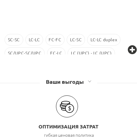
SC-SC
LC-LC
FC-FC
LC-SC
LC-LC duplex
SC/UPC-SC/UPC
FC-LC
LC (UPC) - LC (UPC)
LC-LC SM
ST-ST
LC/UPC-SС/UPC
Ваши выгоды
ОПТИМИЗАЦИЯ ЗАТРАТ
гибкая ценовая политика