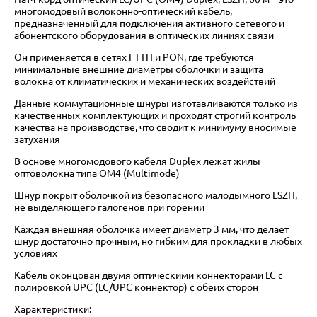
многомодовый волоконно-оптический кабель,
предназначенный для подключения активного сетевого и
абонентского оборудования в оптических линиях связи
Он применяется в сетях FTTH и PON, где требуются
минимальные внешние диаметры оболочки и защита
волокна от климатических и механических воздействий
Данные коммутационные шнуры изготавливаются только из
качественных комплектующих и проходят строгий контроль
качества на производстве, что сводит к минимуму вносимые
затухания
В основе многомодового кабеля Duplex лежат жилы
оптоволокна типа OM4 (Multimode)
Шнур покрыт оболочкой из безопасного малодымного LSZH,
не выделяющего галогенов при горении
Каждая внешняя оболочка имеет диаметр 3 мм, что делает
шнур достаточно прочным, но гибким для прокладки в любых
условиях
Кабель оконцован двумя оптическими коннекторами LC с
полировкой UPC (LC/UPC коннектор) с обеих сторон
Характеристики: