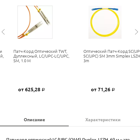
и
Патч-Корд Оптический TWT,
Оптический Патч-Корд SC(UP
й,
Дуплексный, LC/UPC-LC/UPC,
SC(UPC) SM 3mm Simplex LSZ
SM, 1.0 М
3m
от 625,28
от 71,26
Р
Р
Описание
Характеристики
Патч-корд оптический LC/UPC (OM4) Duplex, LSZH, 60 м – это