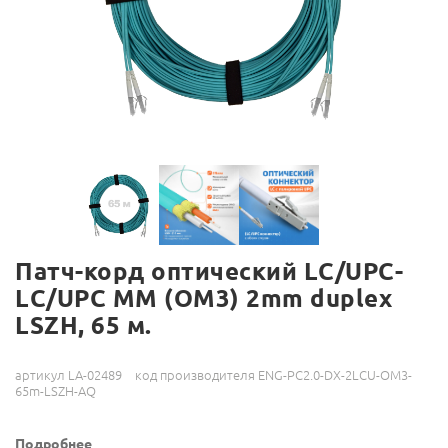
Патч-корд оптический LC/UPC-
LC/UPC MM (OM3) 2mm duplex
LSZH, 65 м.
артикул LA-02489
код производителя ENG-PC2.0-DX-2LCU-OM3-
65m-LSZH-AQ
Подробнее