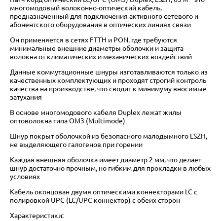
многомодовый волоконно-оптический кабель,
предназначенный для подключения активного сетевого и
абонентского оборудования в оптических линиях связи
Он применяется в сетях FTTH и PON, где требуются
минимальные внешние диаметры оболочки и защита
волокна от климатических и механических воздействий
Данные коммутационные шнуры изготавливаются только из
качественных комплектующих и проходят строгий контроль
качества на производстве, что сводит к минимуму вносимые
затухания
В основе многомодового кабеля Duplex лежат жилы
оптоволокна типа OM3 (Multimode)
Шнур покрыт оболочкой из безопасного малодымного LSZH,
не выделяющего галогенов при горении
Каждая внешняя оболочка имеет диаметр 2 мм, что делает
шнур достаточно прочным, но гибким для прокладки в любых
условиях
Кабель оконцован двумя оптическими коннекторами LC с
полировкой UPC (LC/UPC коннектор) с обеих сторон
Характеристики: