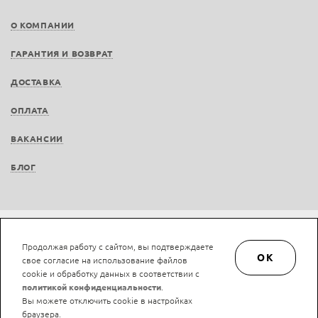
О КОМПАНИИ
ГАРАНТИЯ И ВОЗВРАТ
ДОСТАВКА
ОПЛАТА
ВАКАНСИИ
БЛОГ
Не является публичной офертой © LAN-art.ru, 2013—2026. Все права защищены.
Продолжая работу с сайтом, вы подтверждаете
Политика конфиденциальности.
Положение об обработке и защите персональных
OK
свое согласие на использование файлов
данных.
cookie и обработку данных в соответствии с
политикой конфиденциальности
.
Вы можете отключить cookie в настройках
браузера.