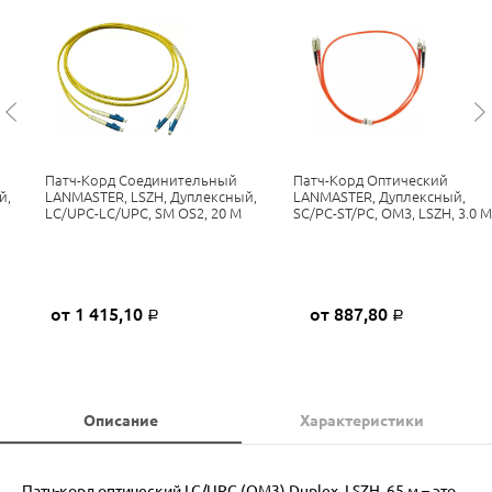
Патч-Корд Соединительный
Патч-Корд Оптический
й,
LANMASTER, LSZH, Дуплексный,
LANMASTER, Дуплексный,
LC/UPC-LC/UPC, SM OS2, 20 М
SC/PC-ST/PC, OM3, LSZH, 3.0 М
от 1 415,10
от 887,80
Р
Р
Описание
Характеристики
Патч-корд оптический LC/UPC (OM3) Duplex, LSZH, 65 м – это