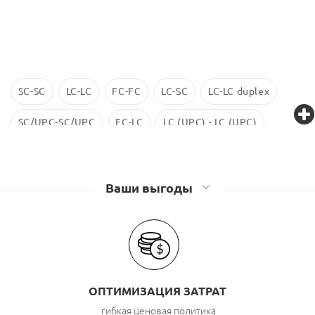
SC-SC
LC-LC
FC-FC
LC-SC
LC-LC duplex
SC/UPC-SC/UPC
FC-LC
LC (UPC) - LC (UPC)
LC-LC SM
ST-ST
LC/UPC-SС/UPC
Ваши выгоды
ОПТИМИЗАЦИЯ ЗАТРАТ
гибкая ценовая политика