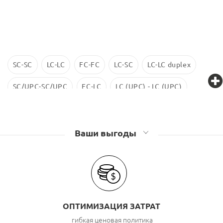
SC-SC
LC-LC
FC-FC
LC-SC
LC-LC duplex
SC/UPC-SC/UPC
FC-LC
LC (UPC) - LC (UPC)
LC-LC SM
ST-ST
LC/UPC-SС/UPC
Ваши выгоды
ОПТИМИЗАЦИЯ ЗАТРАТ
гибкая ценовая политика