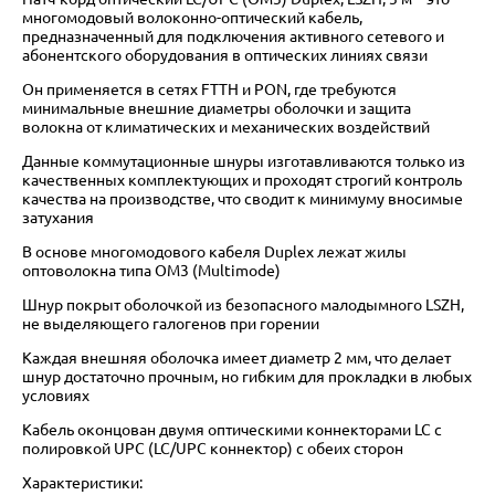
многомодовый волоконно-оптический кабель,
предназначенный для подключения активного сетевого и
абонентского оборудования в оптических линиях связи
Он применяется в сетях FTTH и PON, где требуются
минимальные внешние диаметры оболочки и защита
волокна от климатических и механических воздействий
Данные коммутационные шнуры изготавливаются только из
качественных комплектующих и проходят строгий контроль
качества на производстве, что сводит к минимуму вносимые
затухания
В основе многомодового кабеля Duplex лежат жилы
оптоволокна типа OM3 (Multimode)
Шнур покрыт оболочкой из безопасного малодымного LSZH,
не выделяющего галогенов при горении
Каждая внешняя оболочка имеет диаметр 2 мм, что делает
шнур достаточно прочным, но гибким для прокладки в любых
условиях
Кабель оконцован двумя оптическими коннекторами LC с
полировкой UPC (LC/UPC коннектор) с обеих сторон
Характеристики: