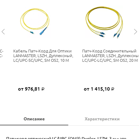
C-
Кабель Патч-Корд Для Оптики
Патч-Корд Соединительный
C-
LANMASTER, LSZH, Дуплексный,
LANMASTER, LSZH, Дуплексны
LC/UPC-SC/UPC, SM OS2, 10 М
LC/UPC-LC/UPC, SM OS2, 20 М
от 976,81
от 1 415,10
Р
Р
Описание
Характеристики
Патч-корд оптический LC/UPC (OM3) Duplex, LSZH, 3 м – это