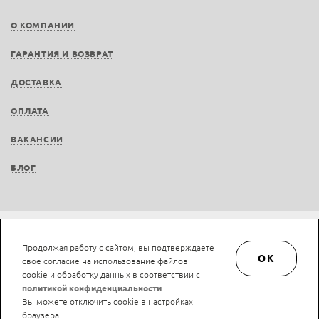
О КОМПАНИИ
ГАРАНТИЯ И ВОЗВРАТ
ДОСТАВКА
ОПЛАТА
ВАКАНСИИ
БЛОГ
Не является публичной офертой © LAN-art.ru, 2013—2026. Все права защищены.
Продолжая работу с сайтом, вы подтверждаете
Политика конфиденциальности.
Положение об обработке и защите персональных
OK
свое согласие на использование файлов
данных.
cookie и обработку данных в соответствии с
политикой конфиденциальности
.
Вы можете отключить cookie в настройках
браузера.