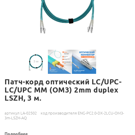
Патч-корд оптический LC/UPC-
LC/UPC MM (OM3) 2mm duplex
LSZH, 3 м.
артикул LA-02502
код производителя ENG-PC2.0-DX-2LCU-OM3-
3m-LSZH-AQ
Подробнее