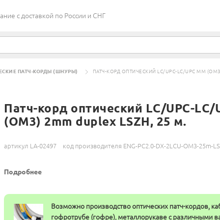
ие c доставкой по России и СНГ
ЕСКИЕ ПАТЧ-КОРДЫ (ШНУРЫ)
ПАТЧ-КОРД ОПТИЧЕСКИЙ LC/UPC-LC/UPC MM (OM3)
Патч-корд оптический LC/UPC-LC
(OM3) 2mm duplex LSZH, 25 м.
артикул LA-02497
код производителя ENG-PC2.0-DX-2LCU-OM3-25m-L
Подробнее
Возможно производство оптических патч-кордов, ка
гофротрубе (гофре), металлорукаве с различными 