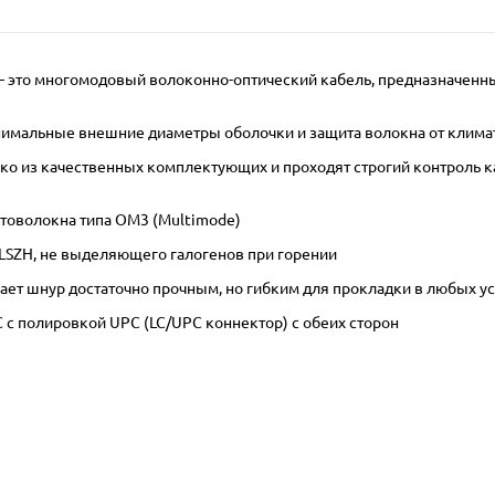
м – это многомодовый волоконно-оптический кабель, предназначенн
инимальные внешние диаметры оболочки и защита волокна от клима
 из качественных комплектующих и проходят строгий контроль кач
товолокна типа OM3 (Multimode)
LSZH, не выделяющего галогенов при горении
ает шнур достаточно прочным, но гибким для прокладки в любых у
 с полировкой UPC (LC/UPC коннектор) с обеих сторон