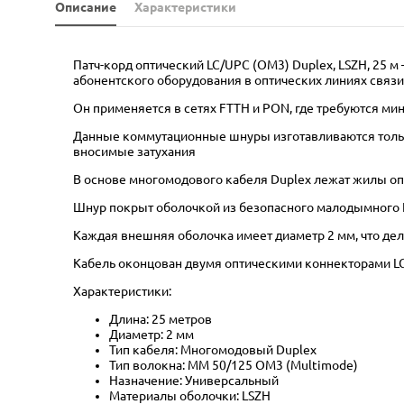
Описание
Характеристики
Патч-корд оптический LC/UPC (OM3) Duplex, LSZH, 25 
абонентского оборудования в оптических линиях связи
Он применяется в сетях FTTH и PON, где требуются м
Данные коммутационные шнуры изготавливаются только
вносимые затухания
В основе многомодового кабеля Duplex лежат жилы оп
Шнур покрыт оболочкой из безопасного малодымного 
Каждая внешняя оболочка имеет диаметр 2 мм, что дел
Кабель оконцован двумя оптическими коннекторами LC
Характеристики:
Длина: 25 метров
Диаметр: 2 мм
Тип кабеля: Многомодовый Duplex
Тип волокна: MM 50/125 OM3 (Multimode)
Назначение: Универсальный
Материалы оболочки: LSZH