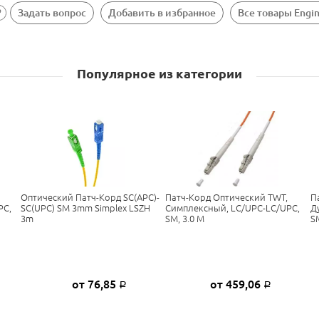
Задать вопрос
Добавить в избранное
Все товары Engi
Популярное из категории
Оптический Патч-Корд SC(APC)-
Патч-Корд Оптический TWT,
П
PC,
SC(UPC) SM 3mm Simplex LSZH
Симплексный, LC/UPC-LC/UPC,
Д
3m
SM, 3.0 М
S
от 76,85
от 459,06
Р
Р