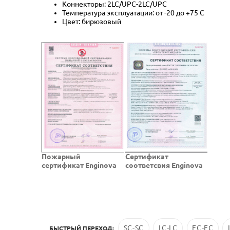
Коннекторы: 2LC/UPC-2LC/UPC
Температура эксплуатации: от -20 до +75 C
Цвет: бирюзовый
Пожарный
Cертификат
сертификат Enginova
соответсвия Enginova
SC-SC
LC-LC
FC-FC
БЫСТРЫЙ ПЕРЕХОД: