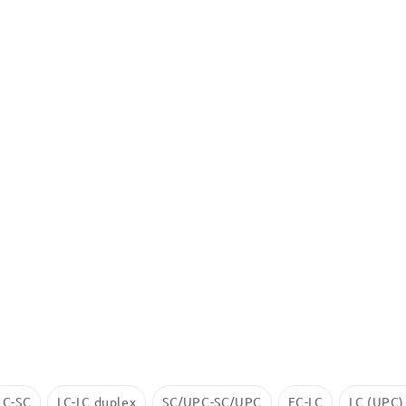
LC-SC
LC-LC duplex
SC/UPC-SC/UPC
FC-LC
LC (UPC)