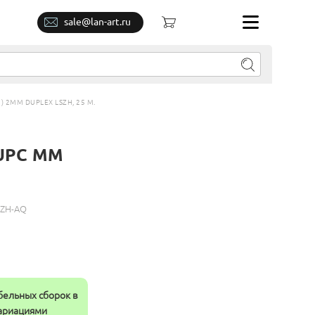
sale@lan-art.ru
 2MM DUPLEX LSZH, 25 М.
/UPC MM
SZH-AQ
бельных сборок в
вариациями