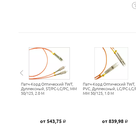
й
Патч-Корд Оптический TWT,
Патч-Корд Оптический TWT,
плексный,
Дуплексный, ST/PC-LC/PC, MM
PVC, Дуплексный, LC/PC-LC/
5, 2.0 М
50/125, 2.0 М
MM 50/125, 1.0 М
4
от 543,75
от 839,98
Р
Р
Р