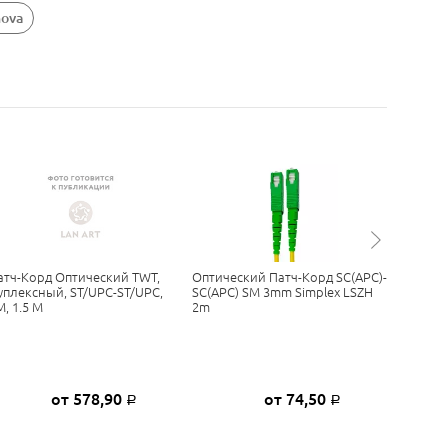
nova
атч-Корд Оптический TWT,
Оптический Патч-Корд SC(APC)-
Оптичес
уплексный, ST/UPC-ST/UPC,
SC(APC) SM 3mm Simplex LSZH
Монтажн
M, 1.5 М
2m
SM 3mm 
от 578,90
от 74,50
Р
Р