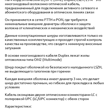
многомодовый волоконно-оптический кабель,
предназначенный для подключения активного сетевого и
абонентского оборудования в оптических линиях связи
Он применяется в сетях FTTH и PON, где требуются
минимальные внешние диаметры оболочки и защита
волокна от климатических и механических воздействий
Данные коммутационные шнуры изготавливаются только из
качественных комплектующих и проходят строгий контроль
качества на производстве, что сводит к минимуму вносимые
затухания
В основе многомодового кабеля Duplex лежат жилы
оптоволокна типа OM2 (Multimode)
Шнур покрыт оболочкой из безопасного малодымного LSZH,
не выделяющего галогенов при горении
Каждая внешняя оболочка имеет диаметр 3 мм, что делает
шнур достаточно прочным, но гибким для прокладки в любых
условиях
Кабель оконцован двумя оптическими коннекторами LC с
полировкой UPC (LC/UPC коннектор) с обеих сторон
Характеристики: