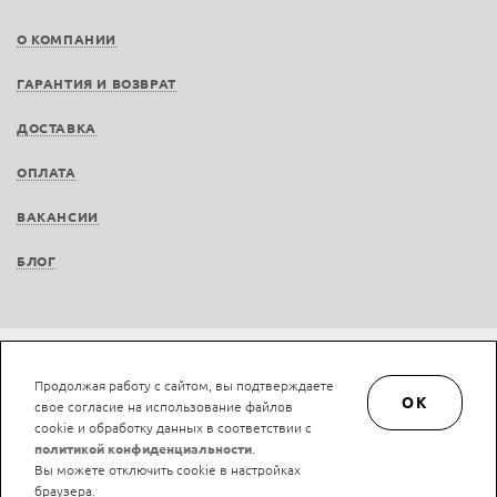
О КОМПАНИИ
ГАРАНТИЯ И ВОЗВРАТ
ДОСТАВКА
ОПЛАТА
ВАКАНСИИ
БЛОГ
Не является публичной офертой © LAN-art.ru, 2013—2026. Все права защищены.
Продолжая работу с сайтом, вы подтверждаете
Политика конфиденциальности.
Положение об обработке и защите персональных
OK
свое согласие на использование файлов
данных.
cookie и обработку данных в соответствии с
политикой конфиденциальности
.
Вы можете отключить cookie в настройках
браузера.