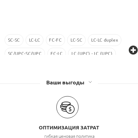
SC-SC
LC-LC
FC-FC
LC-SC
LC-LC duplex
SC/UPC-SC/UPC
FC-LC
LC (UPC) - LC (UPC)
LC-LC SM
ST-ST
LC/UPC-SС/UPC
Ваши выгоды
ОПТИМИЗАЦИЯ ЗАТРАТ
гибкая ценовая политика