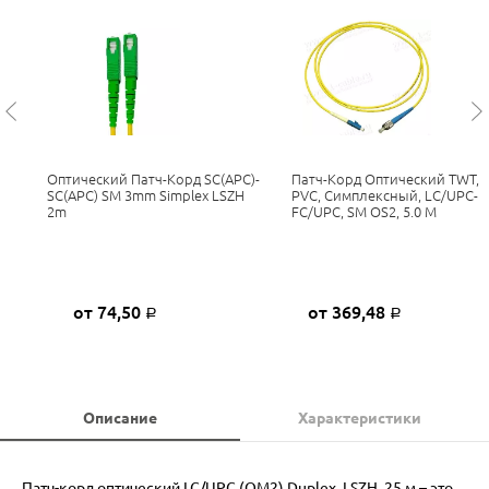
Оптический Патч-Корд SC(APC)-
Патч-Корд Оптический TWT,
SC(APC) SM 3mm Simplex LSZH
PVC, Симплексный, LC/UPC-
2m
FC/UPC, SM OS2, 5.0 М
от 74,50
от 369,48
Р
Р
Описание
Характеристики
Патч-корд оптический LC/UPC (OM2) Duplex, LSZH, 25 м – это