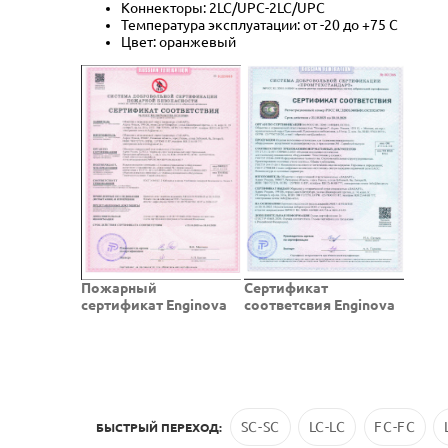
Коннекторы: 2LC/UPC-2LC/UPC
Температура эксплуатации: от -20 до +75 C
Цвет: оранжевый
Пожарный
Cертификат
сертификат Enginova
соответсвия Enginova
SC-SC
LC-LC
FC-FC
БЫСТРЫЙ ПЕРЕХОД: