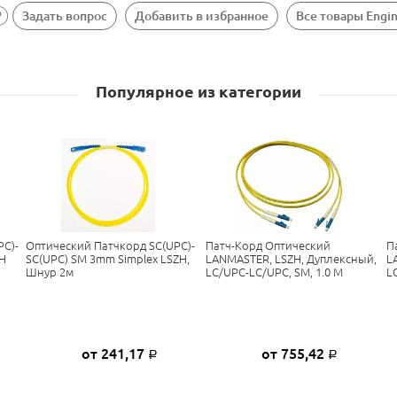
Задать вопрос
Добавить в избранное
Все товары Engi
Популярное из категории
PC)-
Оптический Патчкорд SC(UPC)-
Патч-Корд Оптический
П
ZH
SC(UPC) SM 3mm Simplex LSZH,
LANMASTER, LSZH, Дуплексный,
L
Шнур 2м
LC/UPC-LC/UPC, SM, 1.0 М
L
от 241,17
от 755,42
Р
Р