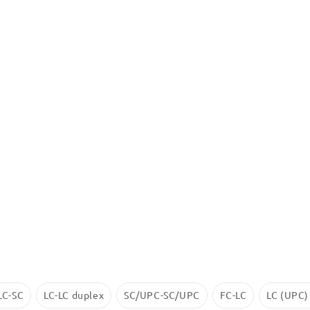
LC-SC
LC-LC duplex
SC/UPC-SC/UPC
FC-LC
LC (UPC)