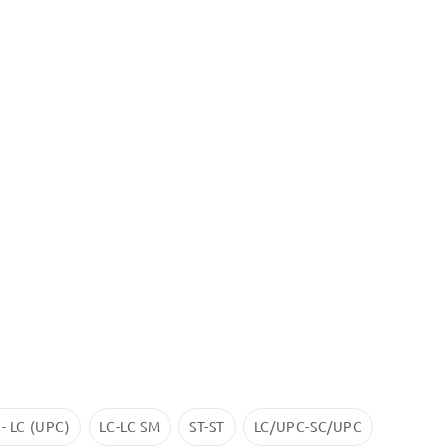
 - LC (UPC)
LC-LC SM
ST-ST
LC/UPC-SС/UPC