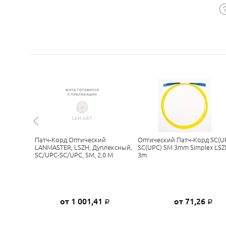
ионный
Патч-Корд Оптический
Оптический Патч-Корд SC(U
C/UPC-
LANMASTER, LSZH, Дуплексный,
SC(UPC) SM 3mm Simplex LS
 Метра
SC/UPC-SC/UPC, SM, 2.0 М
3m
0
от 1 001,41
от 71,26
Р
Р
Р