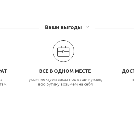
Ваши выгоды
РАТ
ВСЕ В ОДНОМ МЕСТЕ
ДОС
ка
укомплектуем заказ под ваши нужды,
п
там
всю рутину возьмем на себя