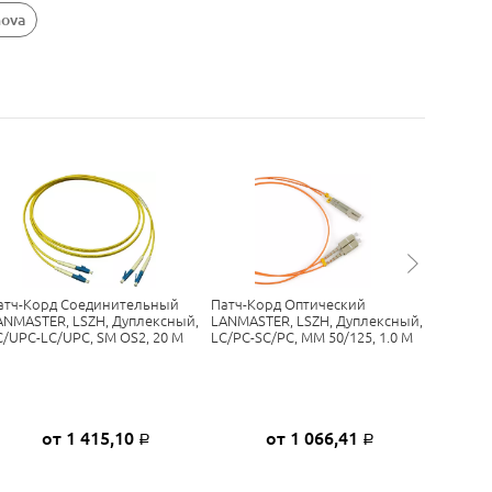
nova
атч-Корд Соединительный
Патч-Корд Оптический
Патч-Ко
ANMASTER, LSZH, Дуплексный,
LANMASTER, LSZH, Дуплексный,
LANMAST
C/UPC-LC/UPC, SM OS2, 20 М
LC/PC-SC/PC, MM 50/125, 1.0 М
SC/PC-ST
от 1 415,10
от 1 066,41
Р
Р