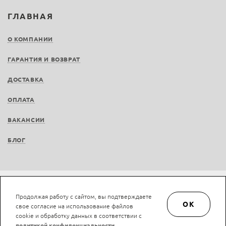
ГЛАВНАЯ
О КОМПАНИИ
ГАРАНТИЯ И ВОЗВРАТ
ДОСТАВКА
ОПЛАТА
ВАКАНСИИ
БЛОГ
Не является публичной офертой © LAN-art.ru, 2013—2026. Все права защищены.
Продолжая работу с сайтом, вы подтверждаете
Политика конфиденциальности.
Положение об обработке и защите персональных
OK
свое согласие на использование файлов
данных.
cookie и обработку данных в соответствии с
политикой конфиденциальности
.