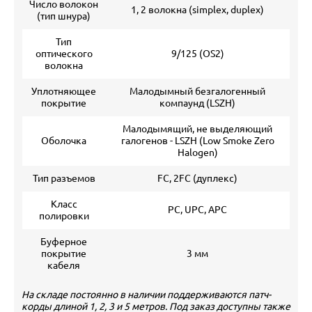
Число волокон
1, 2 волокна (simplex, duplex)
(тип шнура)
Тип
оптического
9/125 (ОS2)
волокна
Уплотняющее
Малодымный безгалогенный
покрытие
компаунд (LSZH)
Малодымящий, не выделяющий
Оболочка
галогенов - LSZH (Low Smoke Zero
Halogen)
Тип разъемов
FC, 2FC (дуплекс)
Класс
PC, UPC, APC
полировки
Буферное
покрытие
3 мм
кабеля
На складе постоянно в наличии поддерживаются патч-
корды длиной 1, 2, 3 и 5 метров. Под заказ доступны также