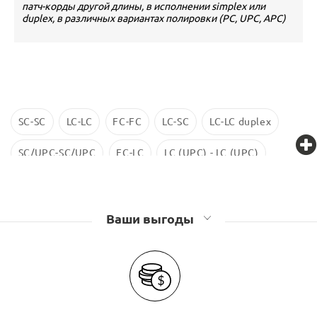
патч-корды другой длины, в исполнении simplex или
duplex, в различных вариантах полировки (PC, UPC, APC)
SC-SC
LC-LC
FC-FC
LC-SC
LC-LC duplex
SC/UPC-SC/UPC
FC-LC
LC (UPC) - LC (UPC)
LC-LC SM
ST-ST
LC/UPC-SС/UPC
Ваши выгоды