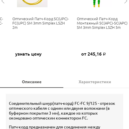
C-
Оптический Патч-Корд SC(UPC)-
Оптический Патч-Корд
C-
FC(UPC) SM 3mm Simplex LSZH
Монтажный SC(APC)-SC(APC)
2m
SM 3mm Simplex LSZH 5m
узнать цену
от 245,16
Р
Описание
Характеристики
Соединительный шнур(патч-корд) FC-FC 9/125 - отрезок
оптического кабеля c одним или двумя волокнами (в
буферном покрытии 3 мм), каждое из которых
оконцовано оптическим коннектором FC.
Патч-корд предназначен для соединения между