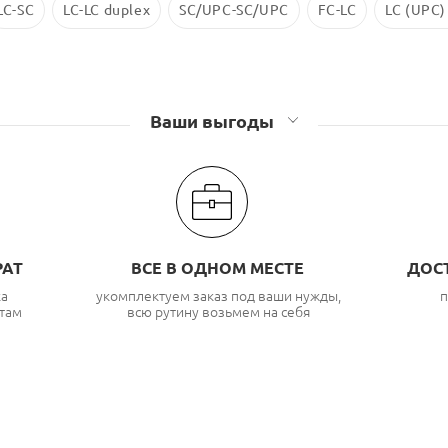
LC-SC
LC-LC duplex
SC/UPC-SC/UPC
FC-LC
LC (UPC)
Ваши выгоды
РАТ
ВСЕ В ОДНОМ МЕСТЕ
ДОС
ка
укомплектуем заказ под ваши нужды,
п
там
всю рутину возьмем на себя