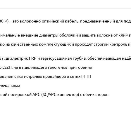
 30 м) – это волоконно-оптический кабель, предназначенный для по
инимальные внешние диаметры оболочки и защита волокна от клима
 из качественных комплектующих и проходят строгий контроль кач
657, диэлектрик FRP и термоусадочная трубка, обеспечивающая на
 LSZH, не выделяющего галогенов при горении
ования с магистралью провайдера в сетях FTTH
ль-каналах
вой полировкой APC (SC/APC коннектор) с обеих сторон