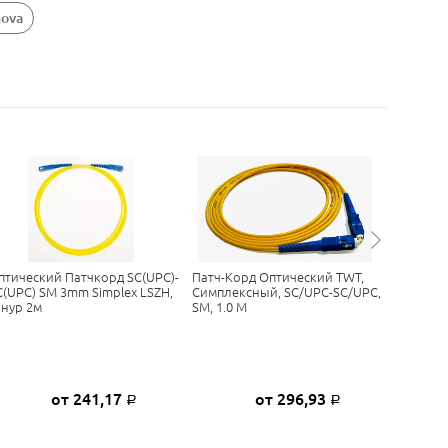
nova
птический Патчкорд SC(UPC)-
Патч-Корд Оптический TWT,
Патч-Ко
C(UPC) SM 3mm Simplex LSZH,
Симплексный, SC/UPC-SC/UPC,
LANMAST
нур 2м
SM, 1.0 М
LC/UPC-L
от 241,17
от 296,93
Р
Р