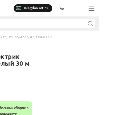
sale@lan-art.ru
657, LSZH, SC/APC-SC/APC, БЕЛЫЙ 30 М
ектрик
елый 30 м
бельных сборок в
вариациями