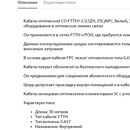
Описание
Характеристики
Кабель оптический CO-FTTH1-2 (LSZH, 2SC/APC, белый,
оборудования в оптических линиях связи
Он применяется в сетях FTTH и PON, где требуются м
Данные коммутационные шнуры изготавливаются только
вносимые затухания
В основе дроп-кабеля FPC лежат: оптоволокно типа G.
Кабель покрыт оболочкой из безопасного малодымного
Он предназначен для соединения абонентского оборуд
Шнур допускает прокладку внутри помещений и в кабе
Кабель оконцован оптическими коннекторами SC с угло
Характеристики:
Длина: 30 метров
Тип кабеля: FTTH
Тип волокна: G.657
Назначение: Внутренний