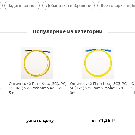
Задать вопрос
Добавить в избранное
Все товары Engi
Популярное из категории
Оптический Патч-Корд SC(UPC)-
Оптический Патч-Корд SC(UPC)-
О
C,
FC(UPC) SM 3mm Simplex LSZH
SC(UPC) SM 3mm Simplex LSZH
S
5m
3m
Ш
узнать цену
от 71,26
Р