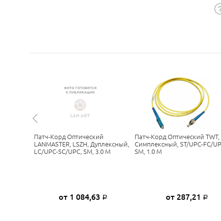
ельный
Патч-Корд Оптический
Патч-Корд Оптический TWT,
плексный,
LANMASTER, LSZH, Дуплексный,
Симплексный, ST/UPC-FC/UP
2, 20 М
LC/UPC-SC/UPC, SM, 3.0 М
SM, 1.0 М
0
от 1 084,63
от 287,21
Р
Р
Р