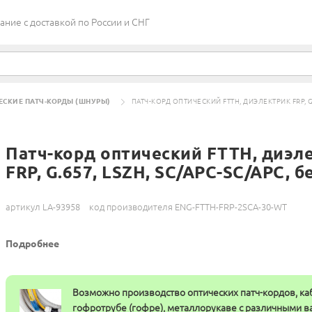
ие c доставкой по России и СНГ
ЕСКИЕ ПАТЧ-КОРДЫ (ШНУРЫ)
ПАТЧ-КОРД ОПТИЧЕСКИЙ FTTH, ДИЭЛЕКТРИК FRP, G.
Патч-корд оптический FTTH, диэл
FRP, G.657, LSZH, SC/APC-SC/APC, б
артикул LA-93958
код производителя ENG-FTTH-FRP-2SCA-30-WT
Подробнее
Возможно производство оптических патч-кордов, ка
гофротрубе (гофре), металлорукаве с различными 