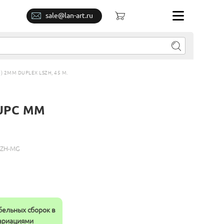
sale@lan-art.ru
 2MM DUPLEX LSZH, 45 М.
/UPC MM
SZH-MG
бельных сборок в
вариациями