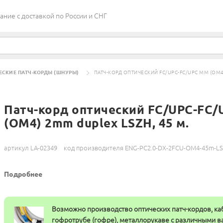
ие c доставкой по России и СНГ
ЕСКИЕ ПАТЧ-КОРДЫ (ШНУРЫ)
ПАТЧ-КОРД ОПТИЧЕСКИЙ FC/UPC-FC/UPC MM (OM4)
Патч-корд оптический FC/UPC-FC
(OM4) 2mm duplex LSZH, 45 м.
артикул LA-02349
код производителя ENG-PC2.0-DX-2FCU-OM4-45m-L
Подробнее
Возможно производство оптических патч-кордов, ка
гофротрубе (гофре), металлорукаве с различными 