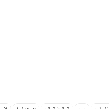
LC-SC
LC-LC duplex
SC/UPC-SC/UPC
FC-LC
LC (UPC)