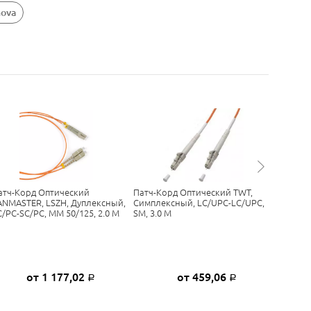
nova
атч-Корд Оптический
Патч-Корд Оптический TWT,
Патч-Ко
ANMASTER, LSZH, Дуплексный,
Симплексный, LC/UPC-LC/UPC,
PVC, Дуп
C/PC-SC/PC, MM 50/125, 2.0 М
SM, 3.0 М
MM 50/12
от 1 177,02
от 459,06
Р
Р