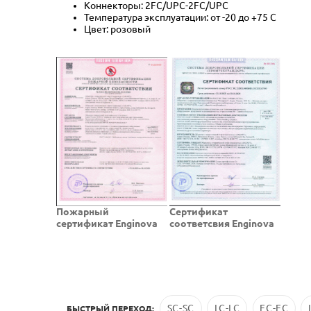
Коннекторы: 2FC/UPC-2FC/UPC
Температура эксплуатации: от -20 до +75 C
Цвет: розовый
Пожарный
Cертификат
сертификат Enginova
соответсвия Enginova
SC-SC
LC-LC
FC-FC
БЫСТРЫЙ ПЕРЕХОД: