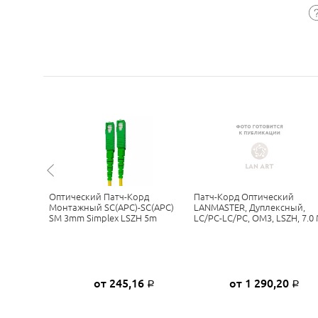
й
Оптический Патч-Корд
Патч-Корд Оптический
плексный,
Монтажный SC(APC)-SC(APC)
LANMASTER, Дуплексный,
5, 2.0 М
SM 3mm Simplex LSZH 5m
LC/PC-LC/PC, OM3, LSZH, 7.0
4
от 245,16
от 1 290,20
Р
Р
Р