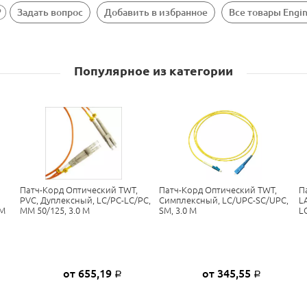
Задать вопрос
Добавить в избранное
Все товары Engi
Популярное из категории
Патч-Корд Оптический TWT,
Патч-Корд Оптический TWT,
П
PVC, Дуплексный, LC/PC-LC/PC,
Симплексный, LC/UPC-SC/UPC,
L
 М
MM 50/125, 3.0 М
SM, 3.0 М
L
от 655,19
от 345,55
Р
Р