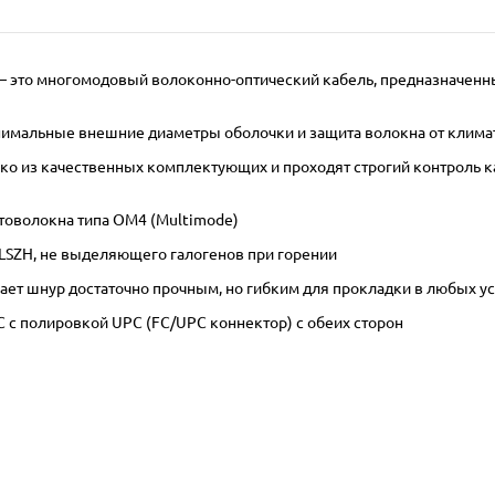
м – это многомодовый волоконно-оптический кабель, предназначенн
инимальные внешние диаметры оболочки и защита волокна от клима
 из качественных комплектующих и проходят строгий контроль кач
товолокна типа OM4 (Multimode)
LSZH, не выделяющего галогенов при горении
ает шнур достаточно прочным, но гибким для прокладки в любых у
 с полировкой UPC (FC/UPC коннектор) с обеих сторон